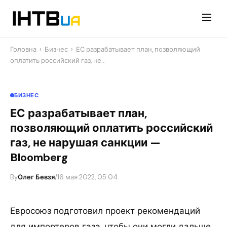
Перейти
до
контенту
Головна
›
Бизнес
›
ЕС разрабатывает план, позволяющий
оплатить российский газ, не…
БИЗНЕС
ЕС разрабатывает план,
позволяющий оплатить российский
газ, не нарушая санкции —
Bloomberg
By
Олег Бевзя
/
16 мая 2022, 05:04
Евросоюз подготовил проект рекомендаций
для импортеров газа, чтобы они могли дальше