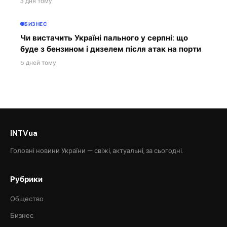
3 дня тому
БИЗНЕС
Чи вистачить Україні пального у серпні: що
буде з бензином і дизелем після атак на порти
5 дней тому
INTVua
Головні новини України — свіжі, актуальні, за сьогодні.
Рубрики
Общество
Бизнес