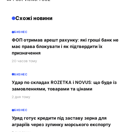
Схожі новини
БИЗНЕС
ФОП отримав арешт рахунку: які гроші банк не
має права блокувати і як підтвердити їх
призначення
20 часов тому
БИЗНЕС
Удар по складах ROZETKA і NOVUS: що буде із
замовленнями, товарами та цінами
2 дня тому
БИЗНЕС
Уряд готує кредити під заставу зерна для
аграріїв через зупинку морського експорту