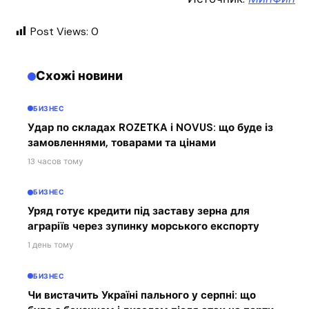
Post Views:
0
Схожі новини
БИЗНЕС
Удар по складах ROZETKA і NOVUS: що буде із
замовленнями, товарами та цінами
13 часов тому
БИЗНЕС
Уряд готує кредити під заставу зерна для
аграріїв через зупинку морського експорту
1 день тому
БИЗНЕС
Чи вистачить Україні пального у серпні: що