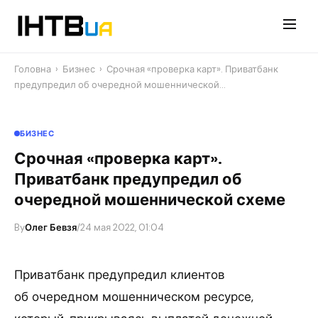
Перейти
до
контенту
Головна
›
Бизнес
›
Срочная «проверка карт». Приватбанк
предупредил об очередной мошеннической…
БИЗНЕС
Срочная «проверка карт».
Приватбанк предупредил об
очередной мошеннической схеме
By
Олег Бевзя
/
24 мая 2022, 01:04
Приватбанк предупредил клиентов
об очередном мошенническом ресурсе,