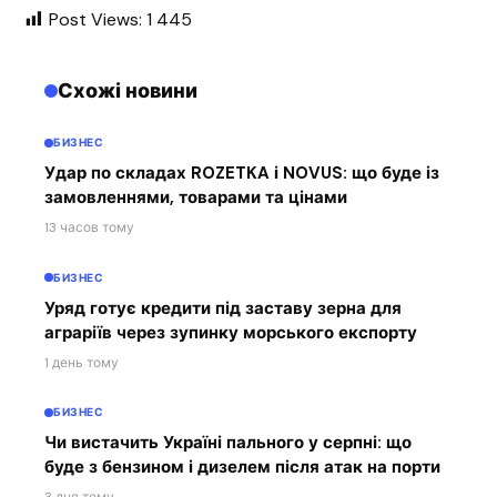
Post Views:
1 445
Схожі новини
БИЗНЕС
Удар по складах ROZETKA і NOVUS: що буде із
замовленнями, товарами та цінами
13 часов тому
БИЗНЕС
Уряд готує кредити під заставу зерна для
аграріїв через зупинку морського експорту
1 день тому
БИЗНЕС
Чи вистачить Україні пального у серпні: що
буде з бензином і дизелем після атак на порти