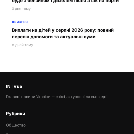
буде з бензином і дизелем після атак на порти
3 дня тому
БИЗНЕС
Виплати на дітей у серпні 2026 року: повний
перелік допомоги та актуальні суми
5 дней тому
INTVua
Головні новини України — свіжі, актуальні, за сьогодні.
Рубрики
Общество