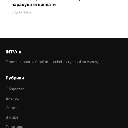
нарахувати виплати
6 дней тому
INTVua
Головні новини України — свіжі, актуальні, за сьогодні.
Рубрики
Общество
Бизнес
Спорт
В мире
Политика