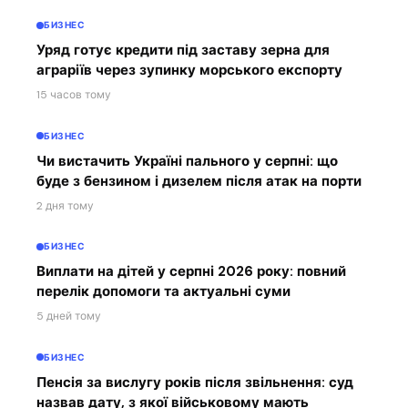
БИЗНЕС
Уряд готує кредити під заставу зерна для
аграріїв через зупинку морського експорту
15 часов тому
БИЗНЕС
Чи вистачить Україні пального у серпні: що
буде з бензином і дизелем після атак на порти
2 дня тому
БИЗНЕС
Виплати на дітей у серпні 2026 року: повний
перелік допомоги та актуальні суми
5 дней тому
БИЗНЕС
Пенсія за вислугу років після звільнення: суд
назвав дату, з якої військовому мають