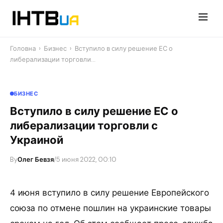
Перейти
до
контенту
Головна
›
Бизнес
›
Вступило в силу решение ЕС о
либерализации торговли…
БИЗНЕС
Вступило в силу решение ЕС о
либерализации торговли с
Украиной
By
Олег Бевзя
/
5 июня 2022, 00:10
4 июня вступило в силу решение Европейского
союза по отмене пошлин на украинские товары