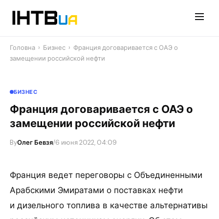
Перейти
до
контенту
Головна
›
Бизнес
›
Франция договаривается с ОАЭ о
замещении российской нефти
БИЗНЕС
Франция договаривается с ОАЭ о
замещении российской нефти
By
Олег Бевзя
/
6 июня 2022, 04:09
Франция ведет переговоры с Объединенными
Арабскими Эмиратами о поставках нефти
и дизельного топлива в качестве альтернативы