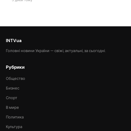
5 дней тому
INTVua
Головні новини України — свіжі, актуальні, за сьогодні.
Рубрики
Общество
Бизнес
Спорт
В мире
Политика
Культура