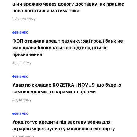
ціни врожаю через дорогу доставку: як працює
нова логістична математика
22 часа тому
БИЗНЕС
ФОП отримав арешт рахунку: які гроші банк не
має права блокувати і як підтвердити їх
призначення
3 дня тому
БИЗНЕС
Удар по складах ROZETKA і NOVUS: що буде із
замовленнями, товарами та цінами
4 дня тому
БИЗНЕС
Уряд готує кредити під заставу зерна для
аграріїв через зупинку морського експорту