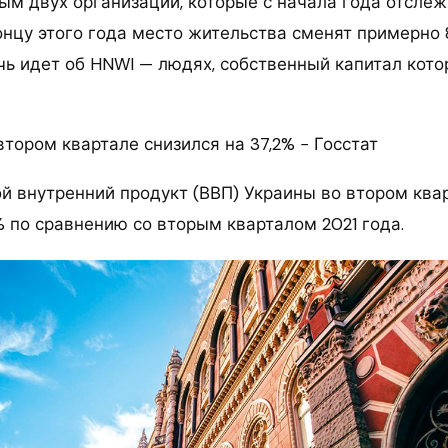
ным двух организаций, которые с начала года отсл
онцу этого года место жительства сменят примерно 
чь идет об HNWI — людях, собственный капитал кото
тором квартале снизился на 37,2% − Госстат
й внутренний продукт (ВВП) Украины во втором ква
% по сравнению со вторым кварталом 2021 года.