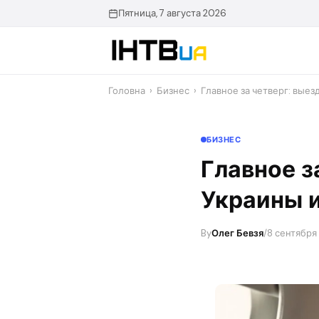
Перейти
Пятница, 7 августа 2026
до
контенту
Головна
›
Бизнес
›
Главное за четверг: вые
БИЗНЕС
Главное з
Украины и
By
Олег Бевзя
/
8 сентября