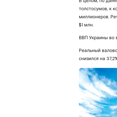
В целом, по дан
толстосумов, к к
миллионеров. Ре
$1 млн.
ВВП Украины во в
Реальный валово
снизился на 37,2