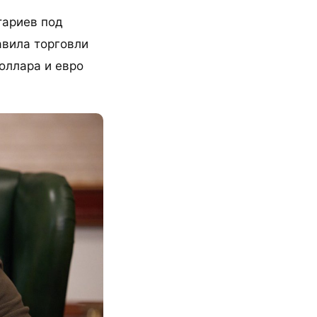
тариев под
авила торговли
доллара и евро