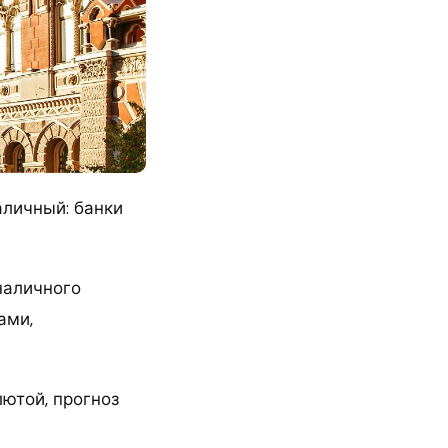
аличный: банки
наличного
ами,
ютой, прогноз