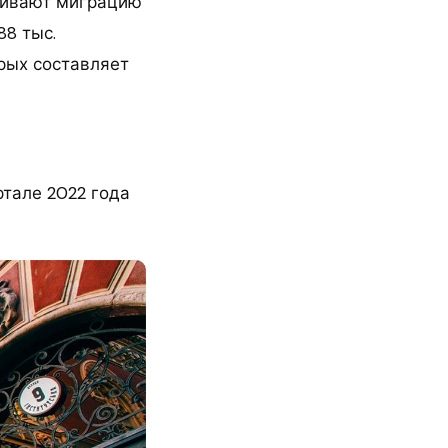
еживают миграцию
88 тыс.
рых составляет
ртале 2022 года