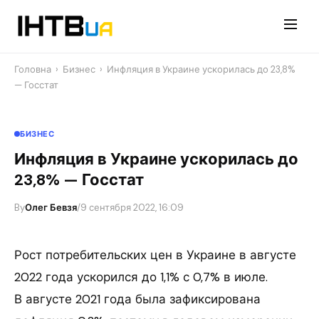
Перейти
до
контенту
Головна
›
Бизнес
›
Инфляция в Украине ускорилась до 23,8%
— Госстат
БИЗНЕС
Инфляция в Украине ускорилась до
23,8% — Госстат
By
Олег Бевзя
/
9 сентября 2022, 16:09
Рост потребительских цен в Украине в августе
2022 года ускорился до 1,1% с 0,7% в июле.
В августе 2021 года была зафиксирована