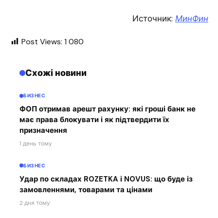
Источник:
МинФин
Post Views:
1 080
Схожі новини
БИЗНЕС
ФОП отримав арешт рахунку: які гроші банк не
має права блокувати і як підтвердити їх
призначення
1 день тому
БИЗНЕС
Удар по складах ROZETKA і NOVUS: що буде із
замовленнями, товарами та цінами
2 дня тому