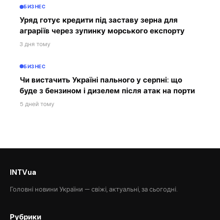
БИЗНЕС
Уряд готує кредити під заставу зерна для
аграріїв через зупинку морського експорту
3 дня тому
БИЗНЕС
Чи вистачить Україні пального у серпні: що
буде з бензином і дизелем після атак на порти
5 дней тому
INTVua
Головні новини України — свіжі, актуальні, за сьогодні.
Рубрики