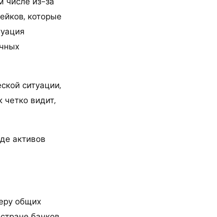
м числе из-за
ейков, которые
туация
очных
ской ситуации,
 четко видит,
де активов
меру общих
 стране банков.