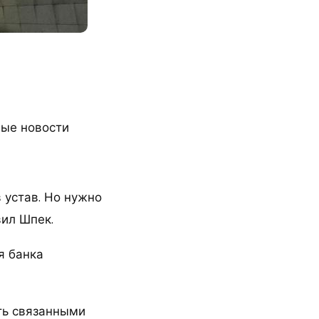
ые новости
 устав. Но нужно
вил Шпек.
я банка
ыть связанными