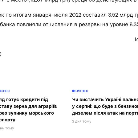
к по итогам января-июля 2022 составил 3,52 млрд г
банка повлияли отчисления в резервы на уровне 8,3
И
6
ИЗНЕС
БИЗНЕС
яд готує кредити під
Чи вистачить Україні пальн
ставу зерна для аграріїв
у серпні: що буде з бензино
рез зупинку морського
дизелем після атак на порт
спорту
3 дня тому
ень тому