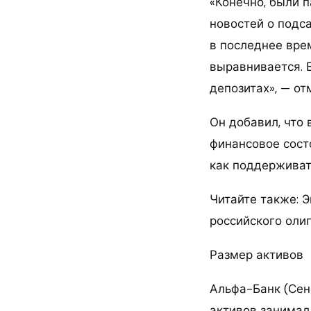
«Конечно, были 
новостей о подс
в последнее вре
выравнивается. 
депозитах», — от
Он добавил, что
финансовое состо
как поддерживат
Читайте также: 
российского оли
Размер активов
Альфа-Банк (Сенс
активов занимал 