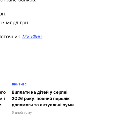
рн.
57 млрд грн.
сточник:
МинФин
БИЗНЕС
ого
Виплати на дітей у серпні
м і
2026 року: повний перелік
и
допомоги та актуальні суми
5 дней тому