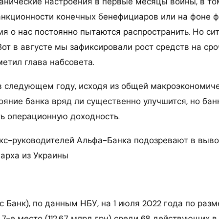
панические настроения в первые месяцы войны, в то
анкционности конечных бенефициаров или на фоне ф
мя о нас постоянно пытаются распространить. Но си
Вот в августе мы зафиксировали рост средств на ср
метил глава набсовета.
 в следующем году, исходя из общей макроэкономиче
яние банка вряд ли существенно улучшится, но банк
ь операционную доходность.
Экс-руководителей Альфа-Банка подозревают в выво
гарха из Украины
 Банк), по данным НБУ, на 1 июля 2022 года по раз
7-е место (112,67 млрд грн) среди 68 действующих в