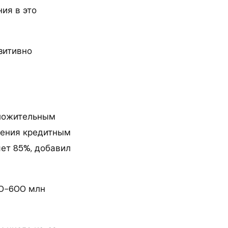
ия в это
зитивно
оложительным
ления кредитным
ет 85%, добавил
00−600 млн