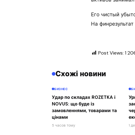
Его чистый убыто
На финрезультат 
Post Views:
1 20
Схожі новини
БИЗНЕС
Б
Удар по складах ROZETKA і
Ур
NOVUS: що буде із
за
замовленнями, товарами та
че
цінами
ек
5 часов тому
1 д