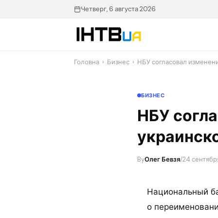
Перейти
Четверг, 6 августа 2026
до
контенту
Головна
›
Бизнес
›
НБУ согласовал изменени
БИЗНЕС
НБУ согла
украинск
By
Олег Бевзя
/
24 сентябр
Национальный ба
о переименовани