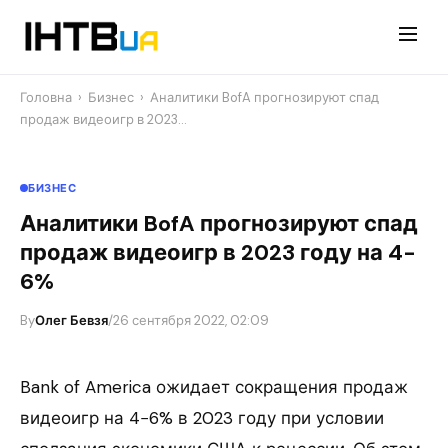
Перейти
до
контенту
Головна
›
Бизнес
›
Аналитики BofA прогнозируют спад
продаж видеоигр в 2023…
БИЗНЕС
Аналитики BofA прогнозируют спад
продаж видеоигр в 2023 году на 4-
6%
By
Олег Бевзя
/
26 сентября 2022, 02:09
Bank of America ожидает сокращения продаж
видеоигр на 4−6% в 2023 году при условии