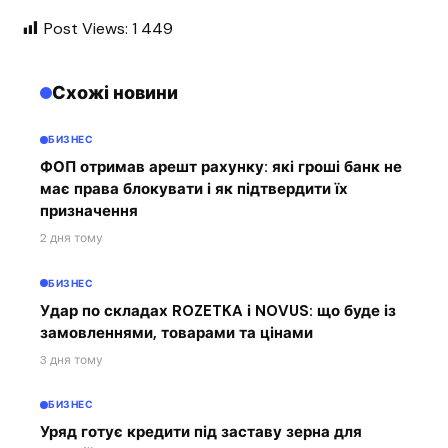
Post Views:
1 449
Схожі новини
БИЗНЕС
ФОП отримав арешт рахунку: які гроші банк не
має права блокувати і як підтвердити їх
призначення
2 дня тому
БИЗНЕС
Удар по складах ROZETKA і NOVUS: що буде із
замовленнями, товарами та цінами
3 дня тому
БИЗНЕС
Уряд готує кредити під заставу зерна для