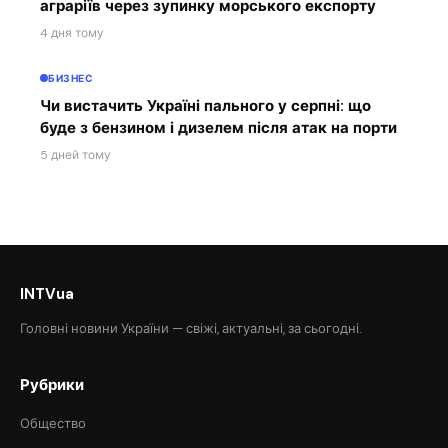
аграріїв через зупинку морського експорту
4 дня тому
БИЗНЕС
Чи вистачить Україні пального у серпні: що
буде з бензином і дизелем після атак на порти
5 дней тому
INTVua
Головні новини України — свіжі, актуальні, за сьогодні.
Рубрики
Общество