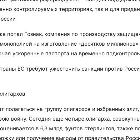
енно контролируемых территориях, так и для прида
оссии.
же попал Гознак, компания по производству защище
 монополией на изготовление «десятков миллионов»
ючая ускоренные паспорта на временно подконтроль
Страны ЕС требуют ужесточить санкции против Росс
олигархов
 полагаться на группу олигархов и избранных элит,
вою войну. Сегодня еще четыре олигарха, совокупн
оценивается в 6,3 млрд фунтов стерлингов, также п
ержку или получение выгоды от правительства Росс