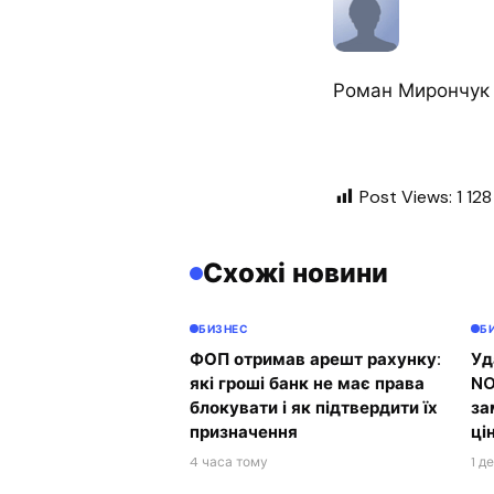
Роман Мирончук
Post Views:
1 128
Схожі новини
БИЗНЕС
Б
ФОП отримав арешт рахунку:
Уд
які гроші банк не має права
NO
блокувати і як підтвердити їх
за
призначення
ці
4 часа тому
1 д