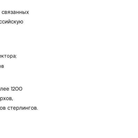
 связанных
оссийскую
ектора;
ов
лее 1200
рхов,
ов стерлингов.