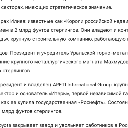
 секторах, имеющих стратегическое значение.
арах Илиев: известные как «Короли российской недв
ием в 2 млрд фунтов стерлингов. Они владеют и кон
дь», крупную строительную компанию, работающую п
ов: Президент и учредитель Уральской горно-мета
яние крупного металлургического магната Махмудо
в стерлингов.
резидент и владелец ARETI International Group, круп
сектор и основатель «Итеры», первой независимой г
, как ее купила государственная «Роснефть». Состоя
6 млрд фунтов стерлингов.
oyota закрывает завод и увольняет работников в Рос