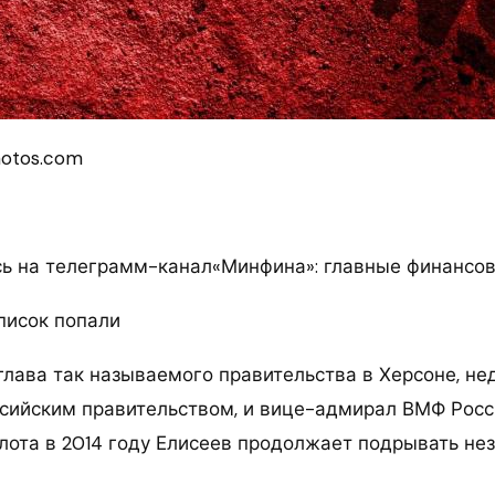
hotos.com
 на телеграмм-канал«Минфина»: главные финансов
писок попали
глава так называемого правительства в Херсоне, не
сийским правительством, и вице-адмирал ВМФ Росси
флота в 2014 году Елисеев продолжает подрывать не