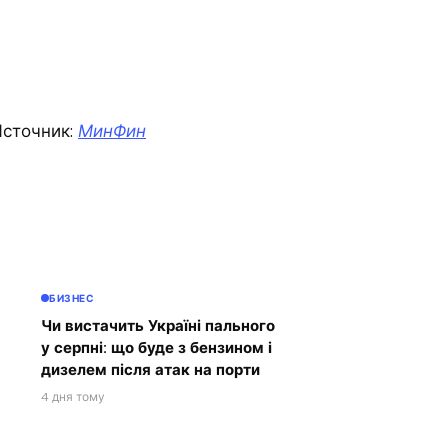
сточник:
МинФин
БИЗНЕС
Чи вистачить Україні пального
у серпні: що буде з бензином і
дизелем після атак на порти
4 дня тому