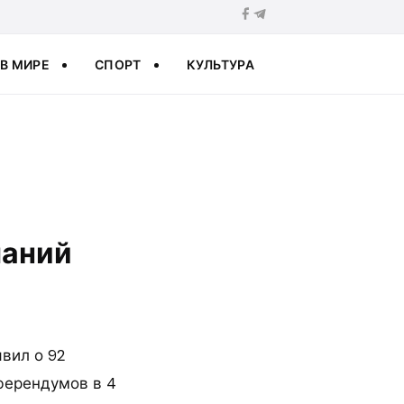
В МИРЕ
СПОРТ
КУЛЬТУРА
паний
вил о 92
ферендумов в 4