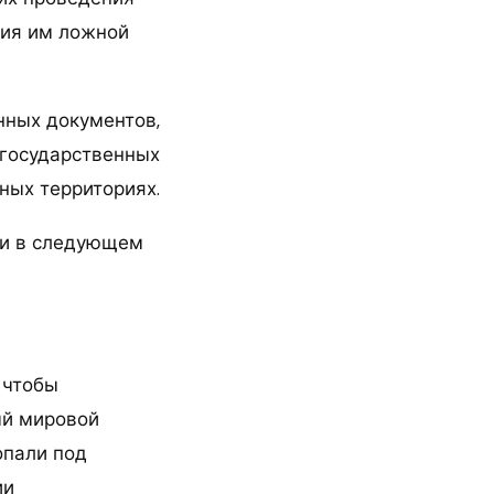
ния им ложной
нных документов,
 государственных
ных территориях.
ии в следующем
 чтобы
ый мировой
опали под
ии