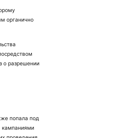
торому
ям органично
льства
 посредством
з о разрешении
кже попала под
и кампаниями
их проведения