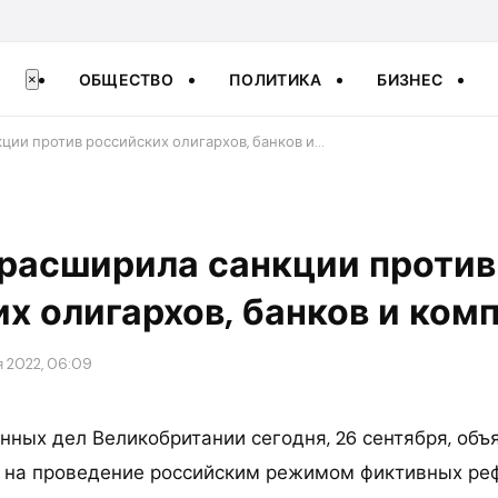
ОБЩЕСТВО
ПОЛИТИКА
БИЗНЕС
×
ции против российских олигархов, банков и…
 расширила санкции против
х олигархов, банков и ком
я 2022, 06:09
ных дел Великобритании сегодня, 26 сентября, объя
т на проведение российским режимом фиктивных ре