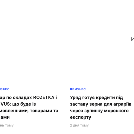
И
ИЗНЕС
БИЗНЕС
ар по складах ROZETKA і
Уряд готує кредити під
VUS: що буде із
заставу зерна для аграріїв
мовленнями, товарами та
через зупинку морського
нами
експорту
ень тому
2 дня тому