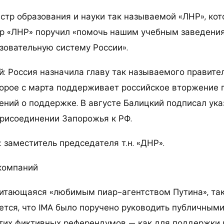
истр образования и науки так называемой «ЛНР», ко
р «ЛНР» поручил «помочь нашим учебным заведени
азовательную систему России».
й: Россия назначила главу так называемого правите
торое с марта поддерживает российское вторжение
ений о поддержке. В августе Балицкий подписал ука
рисоединении Запорожья к РФ.
 заместитель председателя т.н. «ДНР».
компаний
 считающаяся «любимым пиар-агентством Путина», та
ется, что IMA было поручено руководить публичным
тих фиктивных референдумов — как для поддержки 