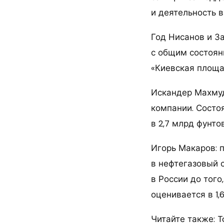
и деятельность в
Год Нисанов и З
с общим состоян
«Киевская площа
Искандер Махмуд
компании. Состо
в 2,7 млрд фунто
Игорь Макаров: п
в нефтегазовый 
в России до того
оценивается в 1,
Читайте также: T