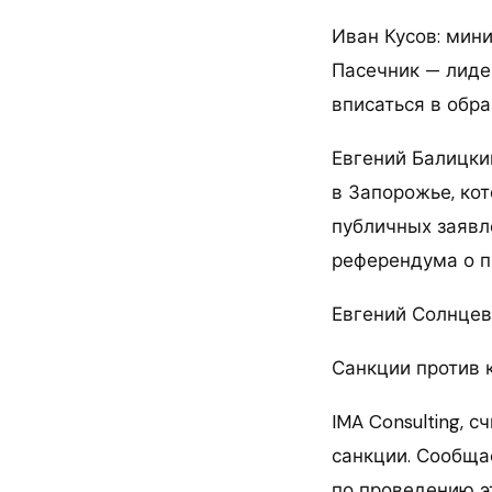
Иван Кусов: мин
Пасечник — лиде
вписаться в обр
Евгений Балицки
в Запорожье, ко
публичных заявл
референдума о п
Евгений Солнцев:
Санкции против 
IMA Consulting,
санкции. Сообща
по проведению э