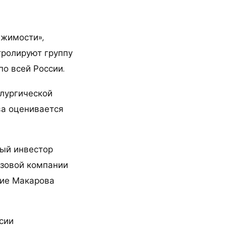
ижимости»,
тролируют группу
о всей России.
ллургической
ва оценивается
ный инвестор
азовой компании
ние Макарова
сии