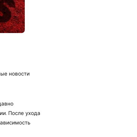
ые новости
давно
и. После ухода
зависимость