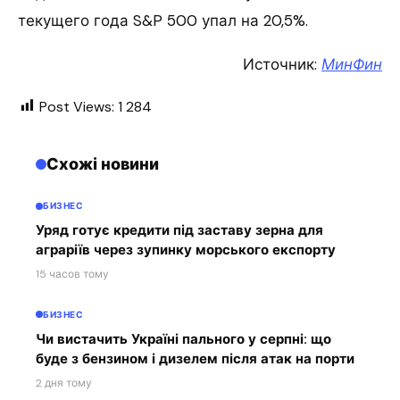
текущего года S&P 500 упал на 20,5%.
Источник:
МинФин
Post Views:
1 284
Схожі новини
БИЗНЕС
Уряд готує кредити під заставу зерна для
аграріїв через зупинку морського експорту
15 часов тому
БИЗНЕС
Чи вистачить Україні пального у серпні: що
буде з бензином і дизелем після атак на порти
2 дня тому