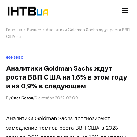
Перейти
до
контенту
Головна
›
Бизнес
›
Аналитики Goldman Sachs ждут роста ВВП
США на…
БИЗНЕС
Аналитики Goldman Sachs ждут
роста ВВП США на 1,6% в этом году
и на 0,9% в следующем
By
Олег Бевзя
/
6 октября 2022, 02:09
Аналитики Goldman Sachs прогнозируют
замедление темпов роста ВВП США в 2023