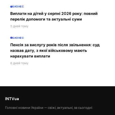
БИЗНЕС
Виплати на дітей у серпні 2026 року: повний
перелік допомоги та актуальні суми
5 дней тому
БИЗНЕС
Пенсія за вислугу років після звільнення: суд
назвав дату, з якої військовому мають
нарахувати виплати
6 дней тому
INTVua
Головні новини України — свіжі, актуальні, за сьогодні.