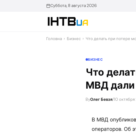
Перейти
Суббота, 8 августа 2026
до
контенту
Головна
›
Бизнес
›
Что делать при потере м
БИЗНЕС
Что делат
МВД дали
By
Олег Бевзя
/
10 октября 
В МВД опубликов
операторов. Об 