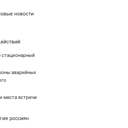
совые новости
ействий:
е стационарный
ефоны аварийных
ого
и места встречи
гия россиян