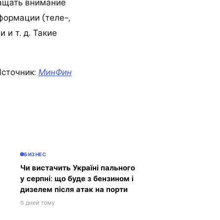
ращать внимание
формации (теле-,
 и т. д. Такие
сточник:
МинФин
БИЗНЕС
Чи вистачить Україні пального
у серпні: що буде з бензином і
дизелем після атак на порти
5 дней тому