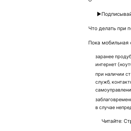
►Подписывайт
Что делать при 
Пока мобильная 
заранее проду
интернет (ноутб
при наличии с
служб, контакт
самоуправлени
заблаговремен
в случае непре
Читайте: С