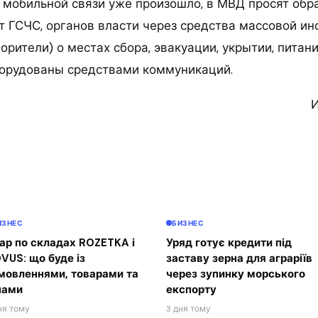
 мобильной связи уже произошло, в МВД просят об
т ГСЧС, органов власти через средства массовой ин
орители) о местах сбора, эвакуации, укрытии, питании
орудованы средствами коммуникаций.
И
ИЗНЕС
БИЗНЕС
ар по складах ROZETKA і
Уряд готує кредити під
VUS: що буде із
заставу зерна для аграріїв
мовленнями, товарами та
через зупинку морського
нами
експорту
ня тому
3 дня тому