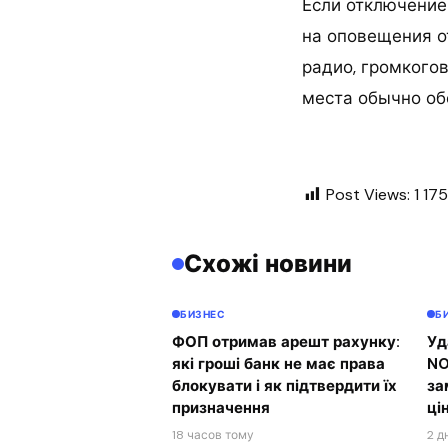
Если отключение
на оповещения о
радио, громкогов
места обычно об
Post Views:
1 175
Схожі новини
БИЗНЕС
Б
ФОП отримав арешт рахунку:
Уд
які гроші банк не має права
NO
блокувати і як підтвердити їх
за
призначення
ці
18 часов тому
2 д