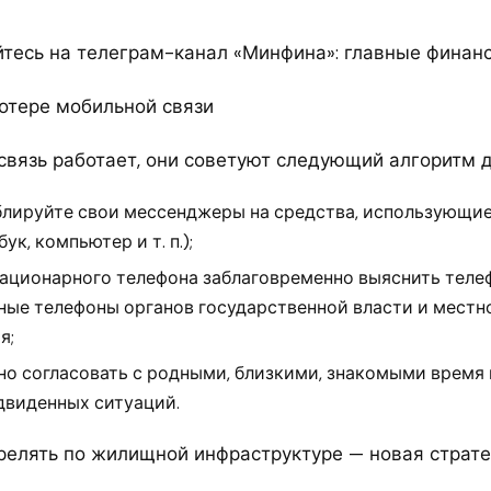
есь на телеграм-канал «Минфина»: главные финан
потере мобильной связи
связь работает, они советуют следующий алгоритм д
блируйте свои мессенджеры на средства, использующи
ук, компьютер и т. п.);
тационарного телефона заблаговременно выяснить тел
ные телефоны органов государственной власти и местн
я;
но согласовать с родными, близкими, знакомыми время 
двиденных ситуаций.
трелять по жилищной инфраструктуре — новая страте