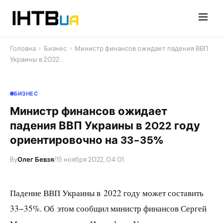
Перейти
до
контенту
Головна
›
Бизнес
›
Министр финансов ожидает падения ВВП
Украины в 2022…
БИЗНЕС
Министр финансов ожидает
падения ВВП Украины в 2022 году
ориентировочно на 33-35%
By
Олег Бевзя
/
15 ноября 2022, 04:01
Падение ВВП Украины в 2022 году может составить
33−35%. Об этом сообщил министр финансов Сергей