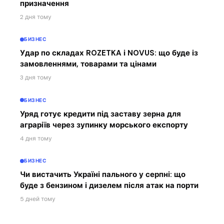
призначення
2 дня тому
БИЗНЕС
Удар по складах ROZETKA і NOVUS: що буде із
замовленнями, товарами та цінами
3 дня тому
БИЗНЕС
Уряд готує кредити під заставу зерна для
аграріїв через зупинку морського експорту
4 дня тому
БИЗНЕС
Чи вистачить Україні пального у серпні: що
буде з бензином і дизелем після атак на порти
5 дней тому