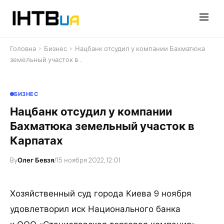
Перейти
до
контенту
Головна
›
Бизнес
›
Нацбанк отсудил у компании Бахматюка
земельный участок в…
БИЗНЕС
Нацбанк отсудил у компании
Бахматюка земельный участок в
Карпатах
By
Олег Бевзя
/
15 ноября 2022, 12:01
Хозяйственный суд города Киева 9 ноября
удовлетворил иск Национального банка