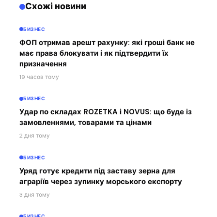
Схожі новини
БИЗНЕС
ФОП отримав арешт рахунку: які гроші банк не
має права блокувати і як підтвердити їх
призначення
19 часов тому
БИЗНЕС
Удар по складах ROZETKA і NOVUS: що буде із
замовленнями, товарами та цінами
2 дня тому
БИЗНЕС
Уряд готує кредити під заставу зерна для
аграріїв через зупинку морського експорту
3 дня тому
БИЗНЕС