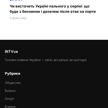
Чи вистачить Україні пального у серпні: що
буде з бензином і дизелем після атак на порти
5 дней тому
INTVua
Головні новини України — свіжі, актуальні, за сьогодні.
Рубрики
Общество
Бизнес
Спорт
В мире