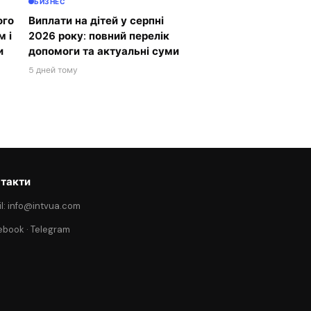
БИЗНЕС
ого
Виплати на дітей у серпні
м і
2026 року: повний перелік
и
допомоги та актуальні суми
5 дней тому
такти
l: info@intvua.com
ebook
·
Telegram