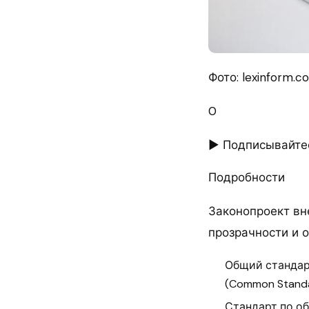
Фото: lexinform.c
0
► Подписывайтес
Подробности
Законопроект вн
прозрачности и 
Общий стандар
(Common Standar
Стандарт по об