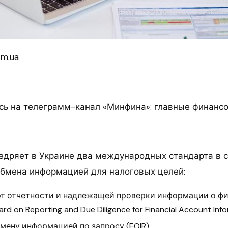
om.ua
ь на телеграмм-канал «Минфина»: главные финанс
едряет в Украине два международных стандарта в 
обмена информацией для налоговых целей:
т отчетности и надлежащей проверки информации о фи
d on Reporting and Due Diligence for Financial Account Info
мену информацией по запросу (EOIR).