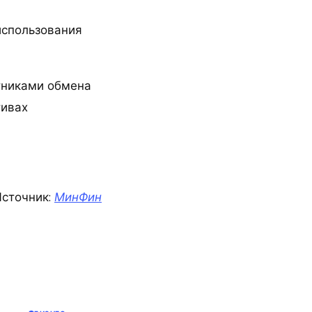
использования
стниками обмена
тивах
сточник:
МинФин