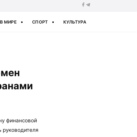
В МИРЕ
СПОРТ
КУЛЬТУРА
бмен
ранами
ну финансовой
ь руководителя