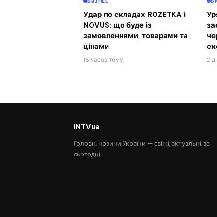
БИЗНЕС
Б
Удар по складах ROZETKA і
Ур
NOVUS: що буде із
за
замовленнями, товарами та
че
цінами
ек
16 часов тому
2 д
INTVua
Головні новини України — свіжі, актуальні, за
сьогодні.