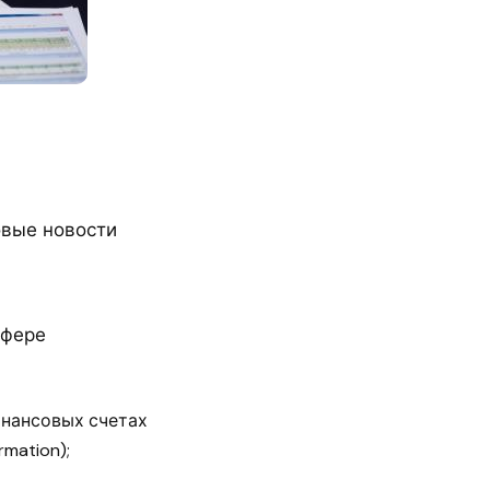
овые новости
сфере
нансовых счетах
rmation);