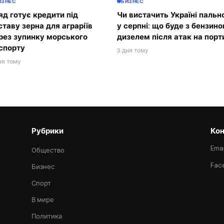
ИЗНЕС
БИЗНЕС
яд готує кредити під
Чи вистачить Україні пальн
ставу зерна для аграріїв
у серпні: що буде з бензино
рез зупинку морського
дизелем після атак на порт
спорту
3 дня тому
ня тому
Рубрики
Кон
Emai
Общество
Fac
Бизнес
Спорт
В мире
Политика