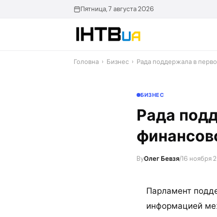
Перейти
Пятница, 7 августа 2026
до
контенту
Головна
›
Бизнес
›
Рада поддержала в перв
БИЗНЕС
Рада подд
финансов
By
Олег Бевзя
/
16 ноября 2
Парламент подде
информацией меж