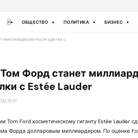
ОБЩЕСТВО
ПОЛИТИКА
БИЗНЕС
×
ет миллиардером после сделки с…
 Том Форд станет миллиар
лки с Estée Lauder
22, 12:01
и Tom Ford косметическому гиганту Estée Lauder с
ома Форда долларовым миллиардером. По оценке For