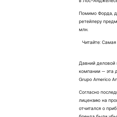
в Лос-Анджелесе
Помимо Форда, д
ретейлеру предм
млн.
Читайте: Самая
Давний деловой 
компании — эта 
Grupo Americo A
Согласно послед
лицензию на про
отчитался о при
бренда были уб