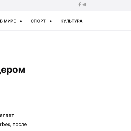
В МИРЕ
СПОРТ
КУЛЬТУРА
дером
делает
bes, после