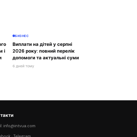
БИЗНЕС
ого
Виплати на дітей у серпні
м і
2026 року: повний перелік
и
допомоги та актуальні суми
6 дней тому
такти
l: info@intvua.com
ebook
·
Telegram