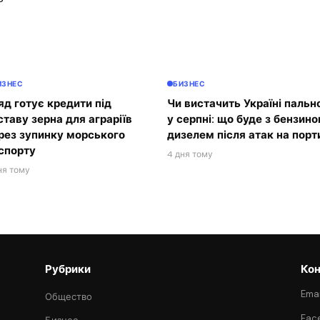
ИЗНЕС
БИЗНЕС
яд готує кредити під
Чи вистачить Україні пальн
ставу зерна для аграріїв
у серпні: що буде з бензино
рез зупинку морського
дизелем після атак на порт
спорту
4 дня тому
ня тому
Рубрики
Кон
Emai
Общество
Fac