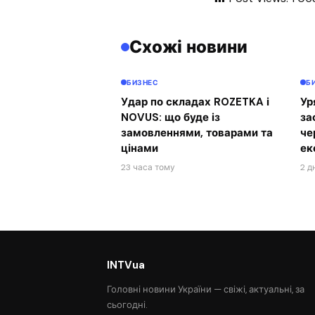
Схожі новини
БИЗНЕС
Б
Удар по складах ROZETKA і
Ур
NOVUS: що буде із
за
замовленнями, товарами та
че
цінами
ек
23 часа тому
2 д
INTVua
Головні новини України — свіжі, актуальні, за
сьогодні.