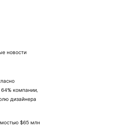
ые новости
гласно
 64% компании,
долю дизайнера
имостью $65 млн