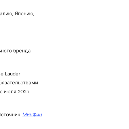
талию, Японию,
ьного бренда
ée Lauder
бязательствами
с июля 2025
сточник:
МинФин