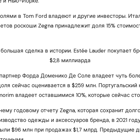
 и Нью-Йорке.
олями в Tom Ford владеют и другие инвесторы. Ита
етов роскоши Zegna принадлежит доля 15% стоимос
 большая сделка в истории. Estée Lauder покупает бр
$2,8 миллиарда
партнер Форда Доменико Де Соле владеет чуть боле
доля сейчас оценивается в $259 млн. Португальский
morim владеет оставшимися 10%, которые сейчас сто
нему годовому отчету Zegna, которая сохранит долг
изводство одежды и аксессуаров бренда, в 2021 год
были $96 млн при продажах $1,7 млрд. Предыдущие д
ыточными.