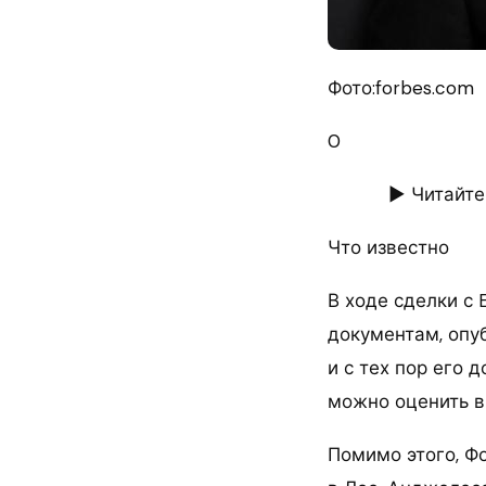
Фото:forbes.com
0
► Читайте
Что известно
В ходе сделки с 
документам, опу
и с тех пор его 
можно оценить в 
Помимо этого, Ф