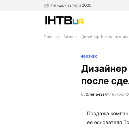
Перейти
Пятница, 7 августа 2026
до
контенту
Головна
›
Бизнес
›
Дизайнер Том Форд стан
БИЗНЕС
Дизайнер
после сде
By
Олег Бевзя
/
17 ноября 20
Продажа компани
ее основателя Т