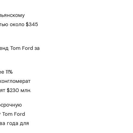
льянскому
тью около $345
енд Tom Ford за
е 11%
 конгломерат
ят $230 млн.
осрочную
у Tom Ford
ва года для