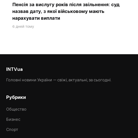
Пенсія за вислугу років після звільнення: суд
назвав дату, з якої військовому мають
нарахувати виплати
6 дней тому
INTVua
Головні новини України — свіжі, актуальні, за сьогодні.
Рубрики
Общество
Бизнес
Спорт