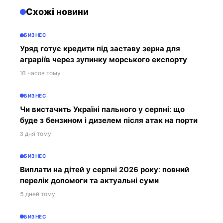
Схожі новини
БИЗНЕС
Уряд готує кредити під заставу зерна для
аграріїв через зупинку морського експорту
18 часов тому
БИЗНЕС
Чи вистачить Україні пального у серпні: що
буде з бензином і дизелем після атак на порти
3 дня тому
БИЗНЕС
Виплати на дітей у серпні 2026 року: повний
перелік допомоги та актуальні суми
5 дней тому
БИЗНЕС