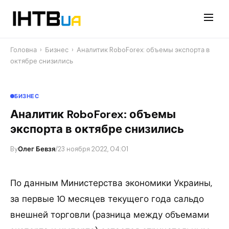
Перейти
до
контенту
Головна
›
Бизнес
›
Аналитик RoboForex: объемы экспорта в
октябре снизились
БИЗНЕС
Аналитик RoboForex: объемы
экспорта в октябре снизились
By
Олег Бевзя
/
23 ноября 2022, 04:01
По данным Министерства экономики Украины,
за первые 10 месяцев текущего года сальдо
внешней торговли (разница между объемами