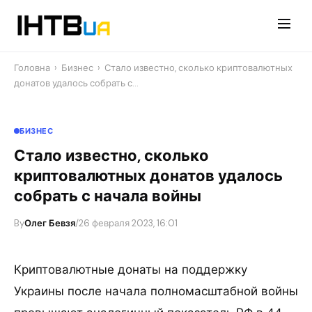
Перейти
до
контенту
Головна
›
Бизнес
›
Стало известно, сколько криптовалютных
донатов удалось собрать с…
БИЗНЕС
Стало известно, сколько
криптовалютных донатов удалось
собрать с начала войны
By
Олег Бевзя
/
26 февраля 2023, 16:01
Криптовалютные донаты на поддержку
Украины после начала полномасштабной войны