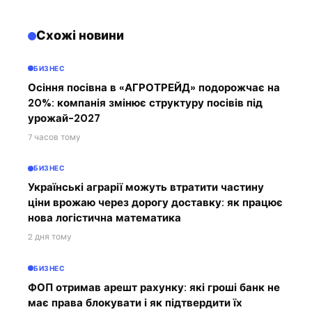
Схожі новини
БИЗНЕС
Осіння посівна в «АГРОТРЕЙД» подорожчає на
20%: компанія змінює структуру посівів під
урожай-2027
7 часов тому
БИЗНЕС
Українські аграрії можуть втратити частину
ціни врожаю через дорогу доставку: як працює
нова логістична математика
2 дня тому
БИЗНЕС
ФОП отримав арешт рахунку: які гроші банк не
має права блокувати і як підтвердити їх