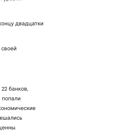
концу двадцатки
 своей
 22 банков,
е попали
кономические
решались
ценны.