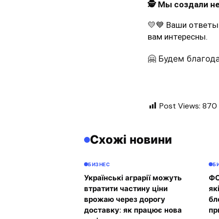
🕵️ Мы создали н
💛💙 Ваши ответы
вам интересны.
🤗 Будем благода
Post Views:
870
Схожі новини
БИЗНЕС
Б
Українські аграрії можуть
ФО
втратити частину ціни
як
врожаю через дорогу
бл
доставку: як працює нова
пр