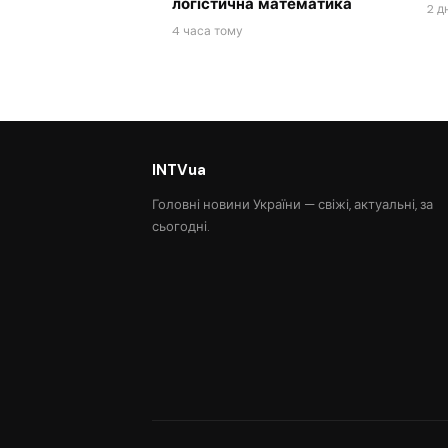
логістична математика
2 д
4 часа тому
INTVua
Головні новини України — свіжі, актуальні, за
сьогодні.