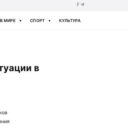
В МИРЕ
СПОРТ
КУЛЬТУРА
туации в
ков
яния