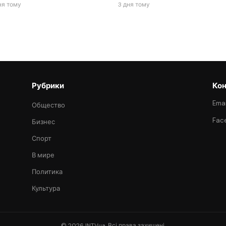
ня тому
3 дня тому
Рубрики
Кон
Emai
Общество
Fac
Бизнес
Спорт
В мире
Политика
Культура
© 2026 INTVua. Всі права захищені.