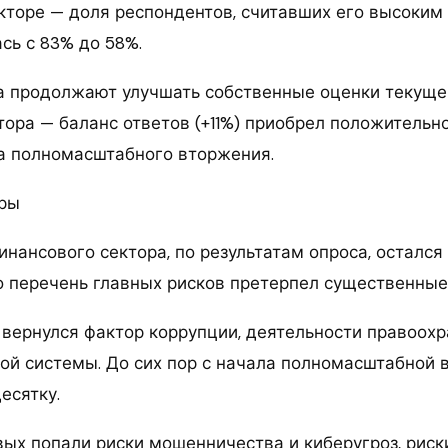
кторе — доля респондентов, считавших его высоким
сь с 83% до 58%.
а продолжают улучшать собственные оценки текуще
тора — баланс ответов (+11%) приобрел положительн
а полномасштабного вторжения.
ры
нансового сектора, по результатам опроса, остался
ко перечень главных рисков претерпел существенные
 вернулся фактор коррупции, деятельности правоох
ной системы. До сих пор с начала полномасштабной 
есятку.
вых попали риски мошенничества и киберугроз, риск