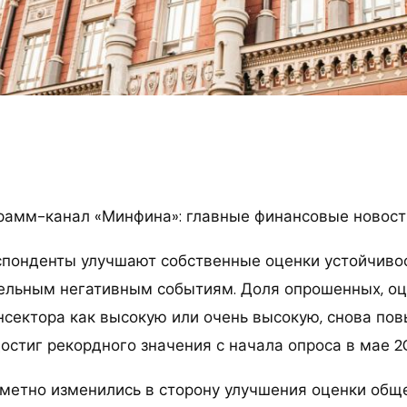
рамм-канал «Минфина»: главные финансовые новост
спонденты улучшают собственные оценки устойчиво
тельным негативным событиям. Доля опрошенных, о
нсектора как высокую или очень высокую, снова по
остиг рекордного значения с начала опроса в мае 20
аметно изменились в сторону улучшения оценки общ