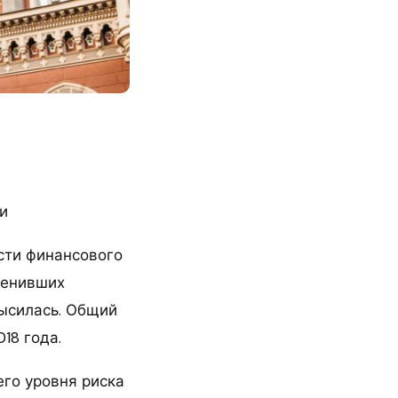
и
сти финансового
ценивших
высилась. Общий
18 года.
его уровня риска