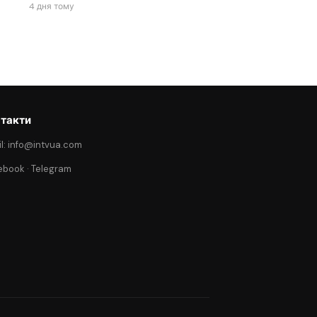
4 дня тому
такти
l: info@intvua.com
ebook
·
Telegram