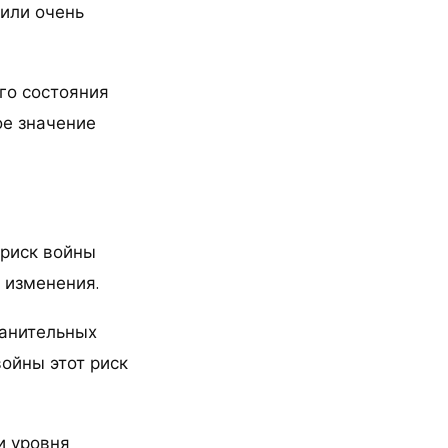
 или очень
го состояния
ое значение
 риск войны
 изменения.
ранительных
войны этот риск
и уровня