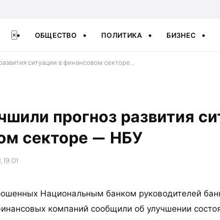
ОБЩЕСТВО
ПОЛИТИКА
БИЗНЕС
×
развития ситуации в финансовом секторе…
чшили прогноз развития си
ом секторе — НБУ
, 19:01
рошенных Национальным банком руководителей бан
финансовых компаний сообщили об улучшении состо