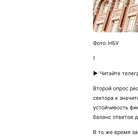
Фото: НБУ
1
► Читайте телег
Второй опрос ре
сектора к значи
устойчивость фи
баланс ответов д
В то же время з