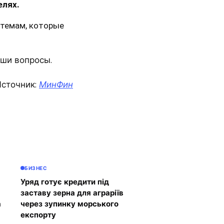
елях.
 темам, которые
аши вопросы.
сточник:
МинФин
БИЗНЕС
Уряд готує кредити під
заставу зерна для аграріїв
а
через зупинку морського
експорту