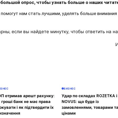
ебольшой опрос, чтобы узнать больше о наших читат
 помогут нам стать лучшими, уделять больше внимания
рны, если вы найдете минутку, чтобы ответить на н
И
ИЗНЕС
БИЗНЕС
П отримав арешт рахунку:
Удар по складах ROZETKA і
і гроші банк не має права
NOVUS: що буде із
окувати і як підтвердити їх
замовленнями, товарами т
изначення
цінами