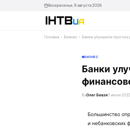
Перейти
Воскресенье, 9 августа 2026
до
контенту
Головна
›
Бизнес
›
Банки улучшили прогноз 
БИЗНЕС
Банки улу
финансов
By
Олег Бевзя
/
1 июня 2023
Большинство оп
и небанковских 