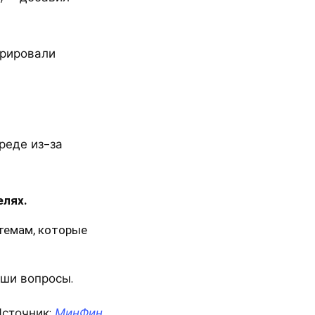
трировали
реде из-за
елях.
темам, которые
аши вопросы.
сточник:
МинФин