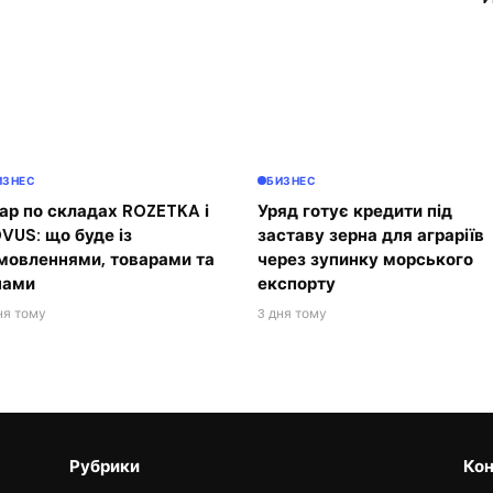
ИЗНЕС
БИЗНЕС
ар по складах ROZETKA і
Уряд готує кредити під
VUS: що буде із
заставу зерна для аграріїв
мовленнями, товарами та
через зупинку морського
нами
експорту
ня тому
3 дня тому
Рубрики
Кон