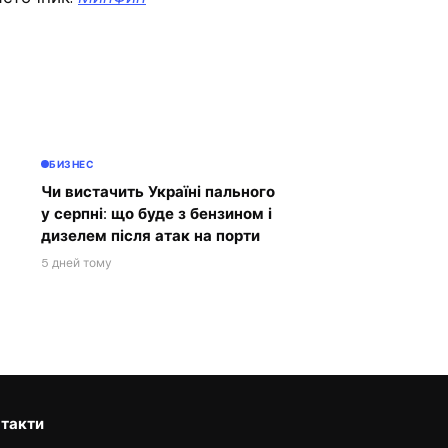
БИЗНЕС
Чи вистачить Україні пального
у серпні: що буде з бензином і
дизелем після атак на порти
5 дней тому
такти