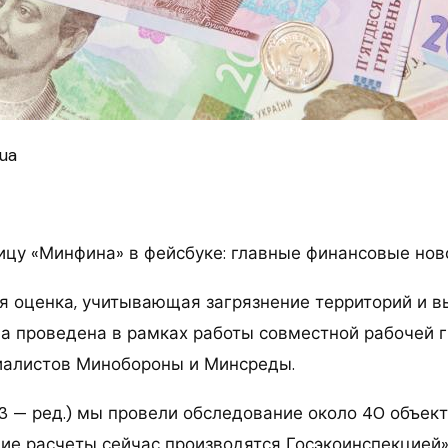
ua
ицу «Минфина» в фейсбуке: главные финансовые нов
 оценка, учитывающая загрязнение территорий и 
ла проведена в рамках работы совместной рабочей 
иалистов Минобороны и Минсреды.
23 — ред.) мы провели обследование около 40 объект
ие расчеты сейчас производятся Госэкоинспекцией»