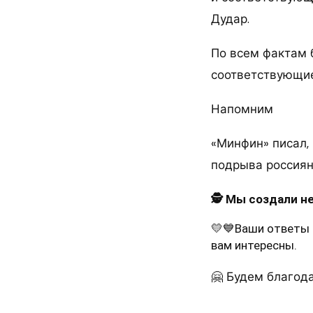
Дудар.
По всем фактам 
соответствующие
Напомним
«Минфин» писал,
подрыва россиян
🕵️ Мы создали н
💛💙Ваши ответы 
вам интересны.
🤗 Будем благода