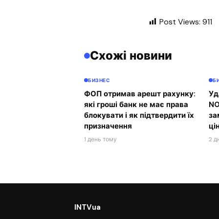
Post Views:
911
Схожі новини
БИЗНЕС
Б
ФОП отримав арешт рахунку:
Уд
які гроші банк не має права
NO
блокувати і як підтвердити їх
за
призначення
ці
1 день тому
2 д
INTVua