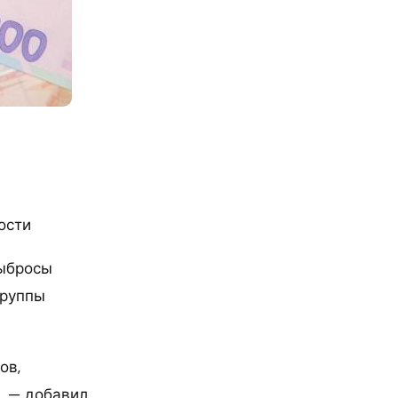
ости
выбросы
группы
ов,
, — добавил