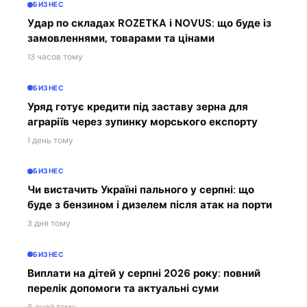
БИЗНЕС
Удар по складах ROZETKA і NOVUS: що буде із
замовленнями, товарами та цінами
13 часов тому
БИЗНЕС
Уряд готує кредити під заставу зерна для
аграріїв через зупинку морського експорту
1 день тому
БИЗНЕС
Чи вистачить Україні пального у серпні: що
буде з бензином і дизелем після атак на порти
3 дня тому
БИЗНЕС
Виплати на дітей у серпні 2026 року: повний
перелік допомоги та актуальні суми
5 дней тому