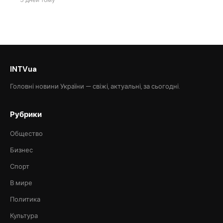
INTVua
Головні новини України — свіжі, актуальні, за сьогодні.
Рубрики
Общество
Бизнес
Спорт
В мире
Политика
Культура