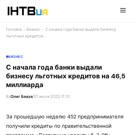
Перейти
до
контенту
Головна
›
Бизнес
›
С начала года банки выдали бизнесу
льготных кредитов…
БИЗНЕС
С начала года банки выдали
бизнесу льготных кредитов на 46,5
миллиарда
By
Олег Бевзя
/
10 июля 2023, 17:01
За прошедшую неделю 452 предпринимателя
получили кредиты по правительственной