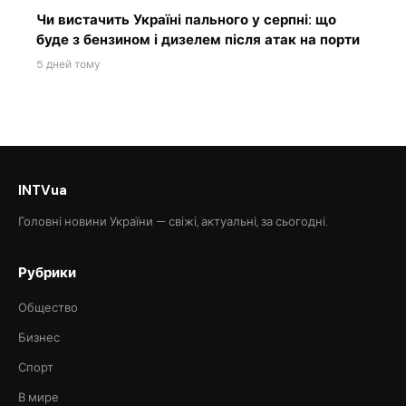
Чи вистачить Україні пального у серпні: що
буде з бензином і дизелем після атак на порти
5 дней тому
INTVua
Головні новини України — свіжі, актуальні, за сьогодні.
Рубрики
Общество
Бизнес
Спорт
В мире