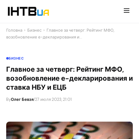
Перейти
до
контенту
Головна
›
Бизнес
›
Главное за четверг: Рейтинг МФО,
возобновление е-декларирования и…
БИЗНЕС
Главное за четверг: Рейтинг МФО,
возобновление е-декларирования и
ставка НБУ и ЕЦБ
By
Олег Бевзя
/
27 июля 2023, 21:01