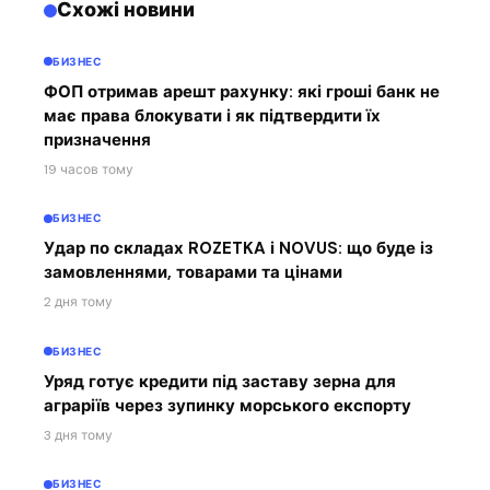
Схожі новини
БИЗНЕС
ФОП отримав арешт рахунку: які гроші банк не
має права блокувати і як підтвердити їх
призначення
19 часов тому
БИЗНЕС
Удар по складах ROZETKA і NOVUS: що буде із
замовленнями, товарами та цінами
2 дня тому
БИЗНЕС
Уряд готує кредити під заставу зерна для
аграріїв через зупинку морського експорту
3 дня тому
БИЗНЕС