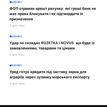
БИЗНЕС
ФОП отримав арешт рахунку: які гроші банк не
має права блокувати і як підтвердити їх
призначення
2 дня тому
БИЗНЕС
Удар по складах ROZETKA і NOVUS: що буде із
замовленнями, товарами та цінами
3 дня тому
БИЗНЕС
Уряд готує кредити під заставу зерна для
аграріїв через зупинку морського експорту
4 дня тому