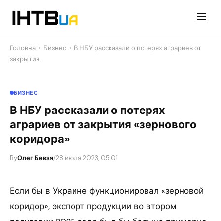
Перейти
до
контенту
Головна
›
Бизнес
›
В НБУ рассказали о потерях аграриев от
закрытия…
БИЗНЕС
В НБУ рассказали о потерях
аграриев от закрытия «зернового
коридора»
By
Олег Бевзя
/
28 июля 2023, 05:01
Если бы в Украине функционировал «зерновой
коридор», экспорт продукции во втором