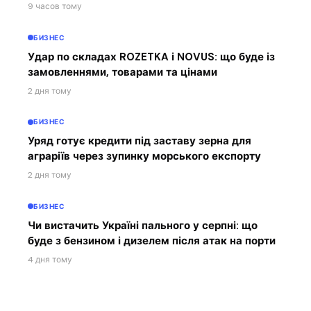
9 часов тому
БИЗНЕС
Удар по складах ROZETKA і NOVUS: що буде із
замовленнями, товарами та цінами
2 дня тому
БИЗНЕС
Уряд готує кредити під заставу зерна для
аграріїв через зупинку морського експорту
2 дня тому
БИЗНЕС
Чи вистачить Україні пального у серпні: що
буде з бензином і дизелем після атак на порти
4 дня тому