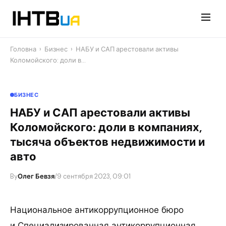
Перейти
до
контенту
Головна
›
Бизнес
›
НАБУ и САП арестовали активы
Коломойского: доли в…
БИЗНЕС
НАБУ и САП арестовали активы
Коломойского: доли в компаниях,
тысяча объектов недвижимости и
авто
By
Олег Бевзя
/
9 сентября 2023, 09:01
Национальное антикоррупционное бюро
и Специализированная антикоррупционная