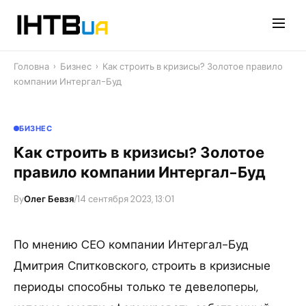
Перейти
до
контенту
Головна
›
Бизнес
›
Как строить в кризисы? Золотое правило
компании Интергал-Буд
БИЗНЕС
Как строить в кризисы? Золотое
правило компании Интергал-Буд
By
Олег Бевзя
/
14 сентября 2023, 13:01
По мнению CEO компании Интергал-Буд
Дмитрия Спитковского, строить в кризисные
периоды способны только те девелоперы,