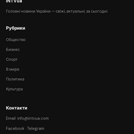
INTVua
Головні новини України — свіжі, актуальні, за сьогодні.
Рубрики
Общество
Бизнес
Спорт
В мире
Политика
Культура
Контакти
Email: info@intvua.com
Facebook
·
Telegram