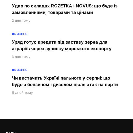
Удар по складах ROZETKA і NOVUS: що буде із
замовленнями, товарами та цінами
2 дня тому
БИЗНЕС
Уряд готує кредити під заставу зерна для
аграріїв через зупинку морського експорту
3 дня тому
БИЗНЕС
Чи вистачить Україні пального у серпні: що
буде з бензином і дизелем після атак на порти
5 дней тому