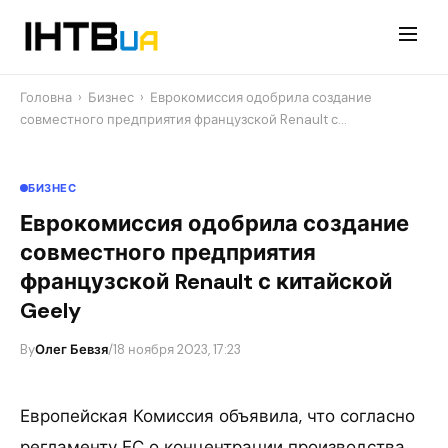
Перейти
до
контенту
Головна
›
Бизнес
›
Еврокомиссия одобрила создание
совместного предприятия французской Renault с…
БИЗНЕС
Еврокомиссия одобрила создание
совместного предприятия
французской Renault с китайской
Geely
By
Олег Бевзя
/
18 ноября 2023, 17:23
Европейская Комиссия объявила, что согласно
регламенту ЕС о концентрации производства