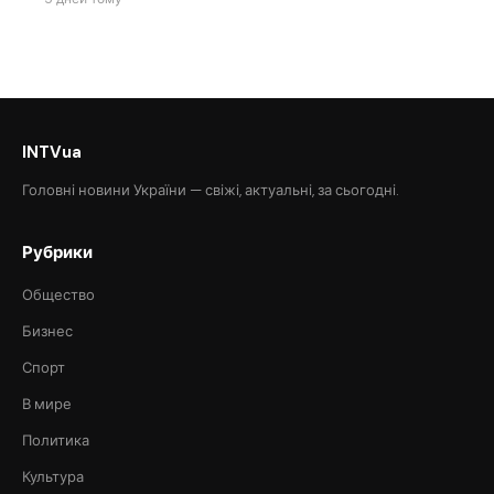
INTVua
Головні новини України — свіжі, актуальні, за сьогодні.
Рубрики
Общество
Бизнес
Спорт
В мире
Политика
Культура