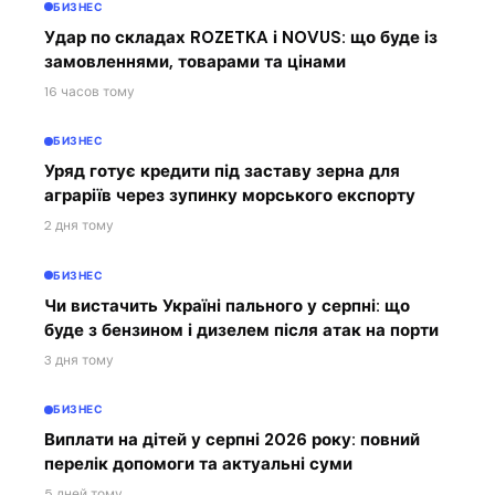
БИЗНЕС
Удар по складах ROZETKA і NOVUS: що буде із
замовленнями, товарами та цінами
16 часов тому
БИЗНЕС
Уряд готує кредити під заставу зерна для
аграріїв через зупинку морського експорту
2 дня тому
БИЗНЕС
Чи вистачить Україні пального у серпні: що
буде з бензином і дизелем після атак на порти
3 дня тому
БИЗНЕС
Виплати на дітей у серпні 2026 року: повний
перелік допомоги та актуальні суми
5 дней тому