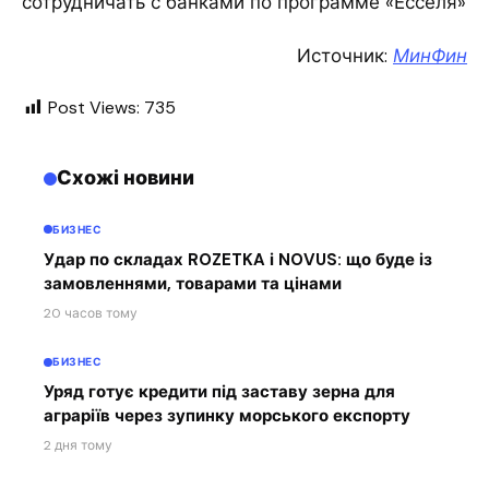
сотрудничать с банками по программе «Есселя»
Источник:
МинФин
Post Views:
735
Схожі новини
БИЗНЕС
Удар по складах ROZETKA і NOVUS: що буде із
замовленнями, товарами та цінами
20 часов тому
БИЗНЕС
Уряд готує кредити під заставу зерна для
аграріїв через зупинку морського експорту
2 дня тому