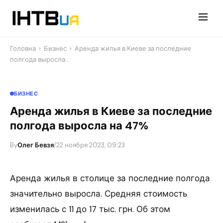
Перейти
до
контенту
Головна
›
Бизнес
›
Аренда жилья в Киеве за последние
полгода выросла…
БИЗНЕС
Аренда жилья в Киеве за последние
полгода выросла на 47%
By
Олег Бевзя
/
22 ноября 2023, 09:23
Аренда жилья в столице за последние полгода
значительно выросла. Средняя стоимость
изменилась с 11 до 17 тыс. грн. Об этом