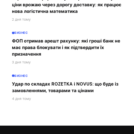
ціни врожаю через дорогу доставку: як працює
нова логістична математика
2 дня тому
БИЗНЕС
ФОП отримав арешт рахунку: які гроші банк не
має права блокувати і як підтвердити їх
призначення
3 дня тому
БИЗНЕС
Удар по складах ROZETKA і NOVUS: що буде із
замовленнями, товарами та цінами
4 дня тому