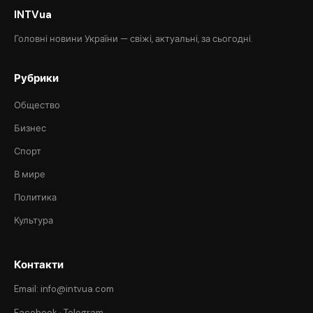
INTVua
Головні новини України — свіжі, актуальні, за сьогодні.
Рубрики
Общество
Бизнес
Спорт
В мире
Политика
Культура
Контакти
Email: info@intvua.com
Facebook
·
Telegram