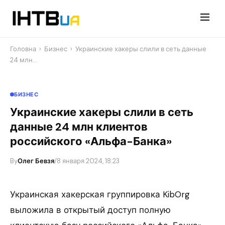
Перейти
до
контенту
Головна
›
Бизнес
›
Украинские хакеры слили в сеть данные
24 млн…
БИЗНЕС
Украинские хакеры слили в сеть
данные 24 млн клиентов
российского «Альфа-Банка»
By
Олег Бевзя
/
8 января 2024, 18:23
Украинская хакерская группировка KibOrg
выложила в открытый доступ полную