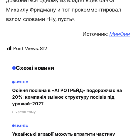
дозвониться одному из владельцев банка
Михаилу Фридману и тот прокомментировал
взлом словами «Ну, пусть».
Источник:
МинФин
Post Views:
812
Схожі новини
БИЗНЕС
Осіння посівна в «АГРОТРЕЙД» подорожчає на
20%: компанія змінює структуру посівів під
урожай-2027
6 часов тому
БИЗНЕС
Українські аграрії можуть втратити частину