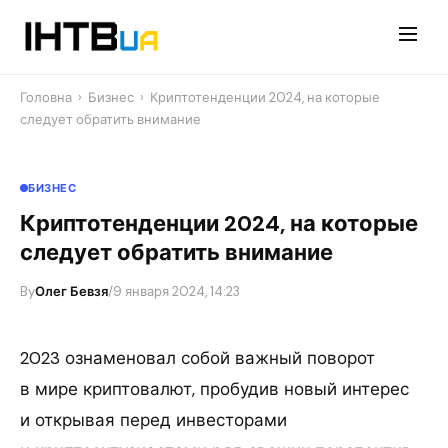
Перейти
до
контенту
Головна
›
Бизнес
›
Криптотенденции 2024, на которые
следует обратить внимание
БИЗНЕС
Криптотенденции 2024, на которые
следует обратить внимание
By
Олег Бевзя
/
9 января 2024, 14:23
2023 ознаменовал собой важный поворот
в мире криптовалют, пробудив новый интерес
и открывая перед инвесторами