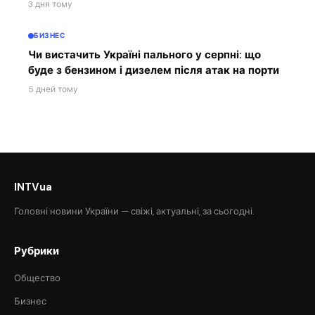
3 дня тому
БИЗНЕС
Чи вистачить Україні пального у серпні: що
буде з бензином і дизелем після атак на порти
5 дней тому
INTVua
Головні новини України — свіжі, актуальні, за сьогодні.
Рубрики
Общество
Бизнес