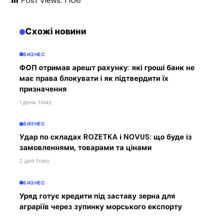
Post Views:
1 106
Схожі новини
БИЗНЕС
ФОП отримав арешт рахунку: які гроші банк не
має права блокувати і як підтвердити їх
призначення
1 день тому
БИЗНЕС
Удар по складах ROZETKA і NOVUS: що буде із
замовленнями, товарами та цінами
2 дня тому
БИЗНЕС
Уряд готує кредити під заставу зерна для
аграріїв через зупинку морського експорту