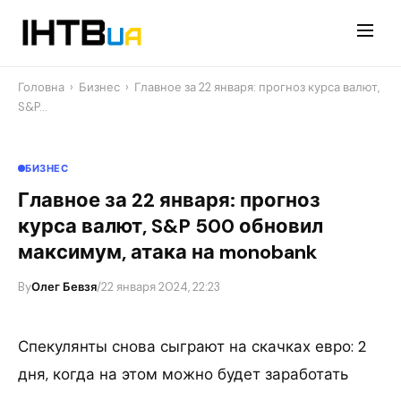
Перейти
до
контенту
Головна
›
Бизнес
›
Главное за 22 января: прогноз курса валют,
S&P…
БИЗНЕС
Главное за 22 января: прогноз
курса валют, S&P 500 обновил
максимум, атака на monobank
By
Олег Бевзя
/
22 января 2024, 22:23
Спекулянты снова сыграют на скачках евро: 2
дня, когда на этом можно будет заработать