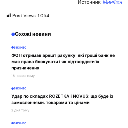
Источник:
МинФин
Post Views:
1 054
Схожі новини
БИЗНЕС
ФОП отримав арешт рахунку: які гроші банк не
має права блокувати і як підтвердити їх
призначення
18 часов тому
БИЗНЕС
Удар по складах ROZETKA і NOVUS: що буде із
замовленнями, товарами та цінами
2 дня тому
БИЗНЕС