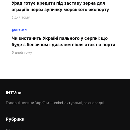
Уряд готує кредити під заставу зерна для
аграріїв через зупинку морського експорту
3 дня тому
БИЗНЕС
Чи вистачить Україні пального у серпні: що
буде з бензином і дизелем після атак на порти
5 дней тому
INTVua
Головні новини України — свіжі, актуальні, за сьогодні.
Рубрики