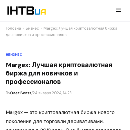
Перейти
до
контенту
Головна
›
Бизнес
›
Margex: Лучшая криптовалютная биржа
для новичков и профессионалов
БИЗНЕС
Margex: Лучшая криптовалютная
биржа для новичков и
профессионалов
By
Олег Бевзя
/
24 января 2024, 14:23
Margex — это криптовалютная биржа нового
поколения для торговли деривативами,