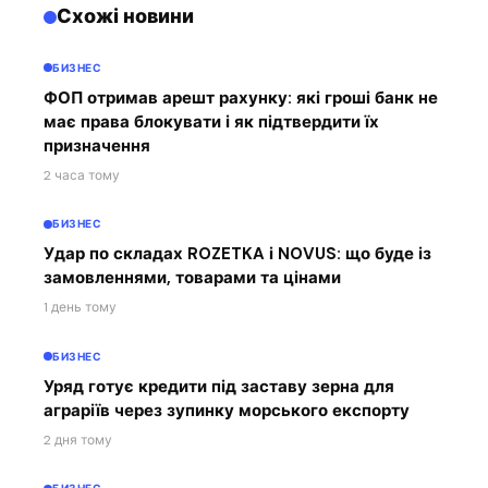
Схожі новини
БИЗНЕС
ФОП отримав арешт рахунку: які гроші банк не
має права блокувати і як підтвердити їх
призначення
2 часа тому
БИЗНЕС
Удар по складах ROZETKA і NOVUS: що буде із
замовленнями, товарами та цінами
1 день тому
БИЗНЕС
Уряд готує кредити під заставу зерна для
аграріїв через зупинку морського експорту
2 дня тому