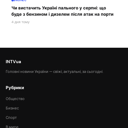
БИЗНЕС
Чи вистачить Україні пального у серпні: що
буде з бензином і дизелем після атак на порти
4 дня тому
INTVua
Головні новини України — свіжі, актуальні, за сьогодні.
Рубрики
Общество
Бизнес
Спорт
В мире