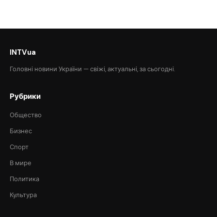
INTVua
Головні новини України — свіжі, актуальні, за сьогодні.
Рубрики
Общество
Бизнес
Спорт
В мире
Политика
Культура