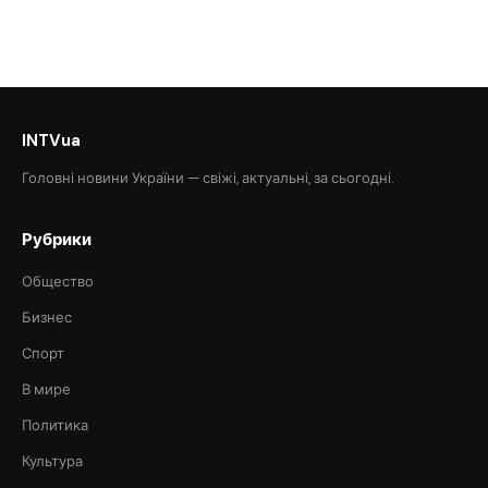
INTVua
Головні новини України — свіжі, актуальні, за сьогодні.
Рубрики
Общество
Бизнес
Спорт
В мире
Политика
Культура