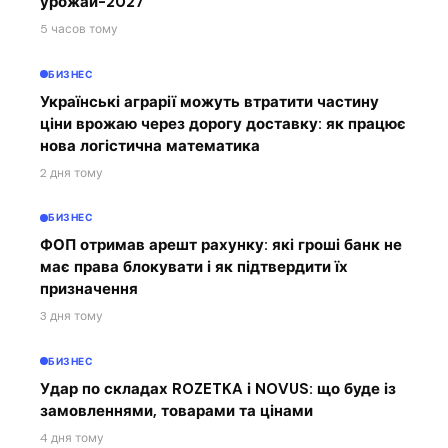
урожай-2027
5 часов тому
БИЗНЕС
Українські аграрії можуть втратити частину
ціни врожаю через дорогу доставку: як працює
нова логістична математика
2 дня тому
БИЗНЕС
ФОП отримав арешт рахунку: які гроші банк не
має права блокувати і як підтвердити їх
призначення
3 дня тому
БИЗНЕС
Удар по складах ROZETKA і NOVUS: що буде із
замовленнями, товарами та цінами
4 дня тому