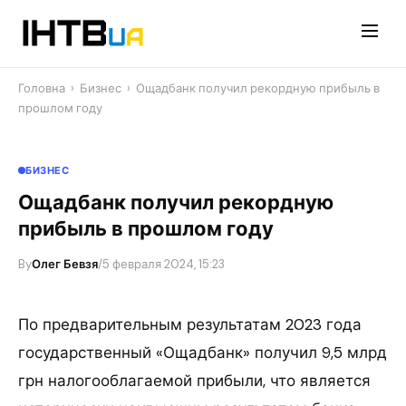
Перейти
до
контенту
Головна
›
Бизнес
›
Ощадбанк получил рекордную прибыль в
прошлом году
БИЗНЕС
Ощадбанк получил рекордную
прибыль в прошлом году
By
Олег Бевзя
/
5 февраля 2024, 15:23
По предварительным результатам 2023 года
государственный «Ощадбанк» получил 9,5 млрд
грн налогооблагаемой прибыли, что является