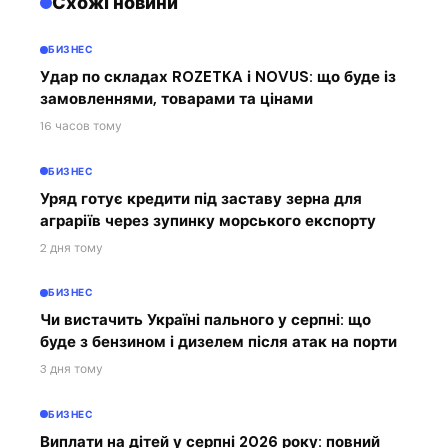
Схожі новини
БИЗНЕС
Удар по складах ROZETKA і NOVUS: що буде із
замовленнями, товарами та цінами
16 часов тому
БИЗНЕС
Уряд готує кредити під заставу зерна для
аграріїв через зупинку морського експорту
2 дня тому
БИЗНЕС
Чи вистачить Україні пального у серпні: що
буде з бензином і дизелем після атак на порти
3 дня тому
БИЗНЕС
Виплати на дітей у серпні 2026 року: повний