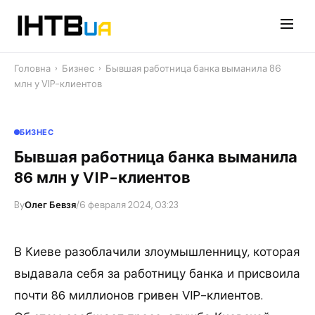
Перейти
до
контенту
Головна
›
Бизнес
›
Бывшая работница банка выманила 86
млн у VIP-клиентов
БИЗНЕС
Бывшая работница банка выманила
86 млн у VIP-клиентов
By
Олег Бевзя
/
6 февраля 2024, 03:23
В Киеве разоблачили злоумышленницу, которая
выдавала себя за работницу банка и присвоила
почти 86 миллионов гривен VIP-клиентов.