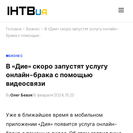
Перейти
до
контенту
Головна
›
Бизнес
›
В «Дие» скоро запустят услугу онлайн-
брака с помощью…
БИЗНЕС
В «Дие» скоро запустят услугу
онлайн-брака с помощью
видеосвязи
By
Олег Бевзя
/
6 февраля 2024, 15:23
Уже в ближайшее время в мобильном
приложении «Дия» появится услуга онлайн-