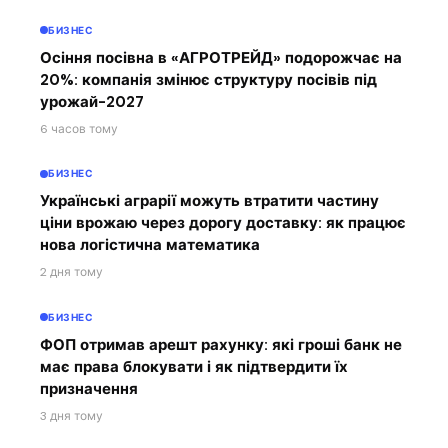
БИЗНЕС
Осіння посівна в «АГРОТРЕЙД» подорожчає на
20%: компанія змінює структуру посівів під
урожай-2027
6 часов тому
БИЗНЕС
Українські аграрії можуть втратити частину
ціни врожаю через дорогу доставку: як працює
нова логістична математика
2 дня тому
БИЗНЕС
ФОП отримав арешт рахунку: які гроші банк не
має права блокувати і як підтвердити їх
призначення
3 дня тому