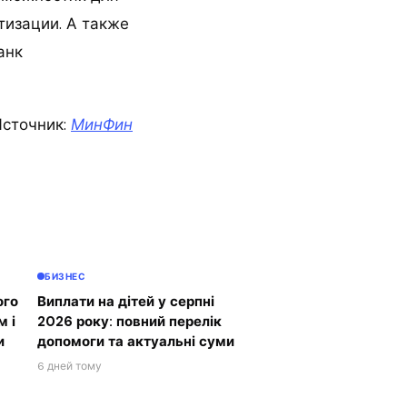
тизации. А также
анк
сточник:
МинФин
БИЗНЕС
ого
Виплати на дітей у серпні
м і
2026 року: повний перелік
и
допомоги та актуальні суми
6 дней тому