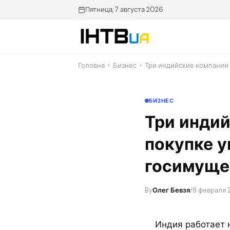
Перейти
Пятница, 7 августа 2026
до
контенту
Головна
›
Бизнес
›
Три индийские компании 
БИЗНЕС
Три индий
покупке 
госимуще
By
Олег Бевзя
/
8 февраля 2
Индия работает 