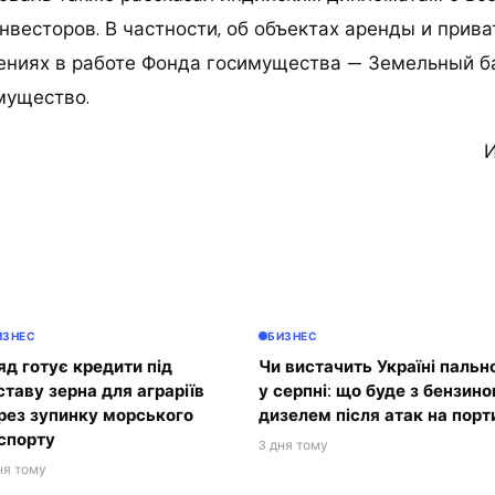
весторов. В частности, об объектах аренды и прива
ениях в работе Фонда госимущества — Земельный б
мущество.
И
ИЗНЕС
БИЗНЕС
яд готує кредити під
Чи вистачить Україні пальн
ставу зерна для аграріїв
у серпні: що буде з бензино
рез зупинку морського
дизелем після атак на порт
спорту
3 дня тому
ня тому