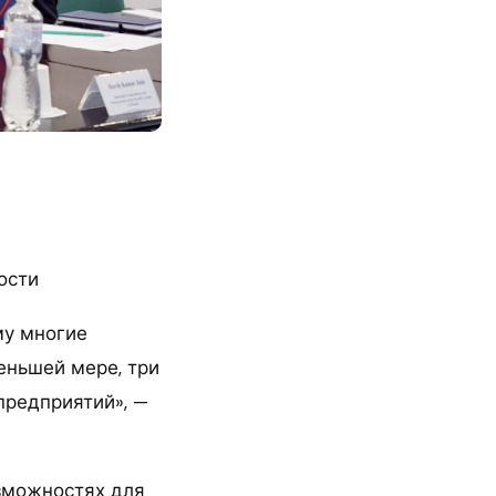
ости
му многие
еньшей мере, три
предприятий», —
зможностях для