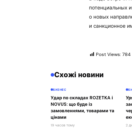
потенциальных ин
о новых направл
и санкционное и
Post Views:
784
Схожі новини
БИЗНЕС
Б
Удар по складах ROZETKA і
Ур
NOVUS: що буде із
за
замовленнями, товарами та
че
цінами
ек
19 часов тому
2 д