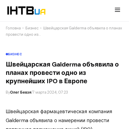
Перейти
до
контенту
Головна
›
Бизнес
›
Швейцарская Galderma объявила о планах
провести одно из…
БИЗНЕС
Швейцарская Galderma объявила о
планах провести одно из
крупнейших IPO в Европе
By
Олег Бевзя
/
7 марта 2024, 07:23
Швейцарская фармацевтическая компания
Galderma объявила о намерении провести