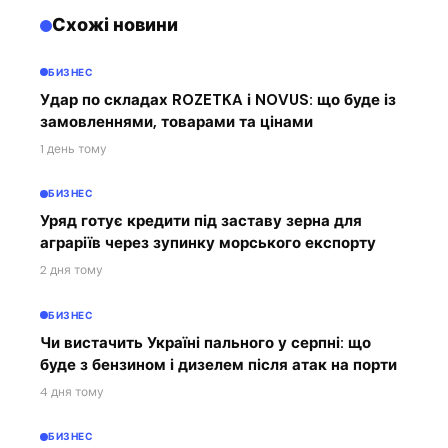
Схожі новини
БИЗНЕС
Удар по складах ROZETKA і NOVUS: що буде із
замовленнями, товарами та цінами
1 день тому
БИЗНЕС
Уряд готує кредити під заставу зерна для
аграріїв через зупинку морського експорту
2 дня тому
БИЗНЕС
Чи вистачить Україні пального у серпні: що
буде з бензином і дизелем після атак на порти
4 дня тому
БИЗНЕС