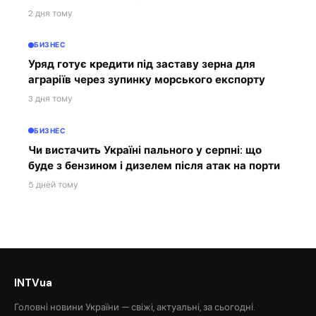
2 дня тому
БИЗНЕС
Уряд готує кредити під заставу зерна для
аграріїв через зупинку морського експорту
3 дня тому
БИЗНЕС
Чи вистачить Україні пального у серпні: що
буде з бензином і дизелем після атак на порти
5 дней тому
INTVua
Головні новини України — свіжі, актуальні, за сьогодні.