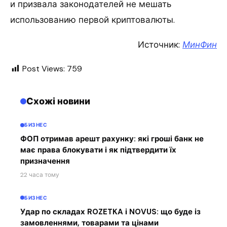
и призвала законодателей не мешать
использованию первой криптовалюты.
Источник:
МинФин
Post Views:
759
Схожі новини
БИЗНЕС
ФОП отримав арешт рахунку: які гроші банк не
має права блокувати і як підтвердити їх
призначення
22 часа тому
БИЗНЕС
Удар по складах ROZETKA і NOVUS: що буде із
замовленнями, товарами та цінами