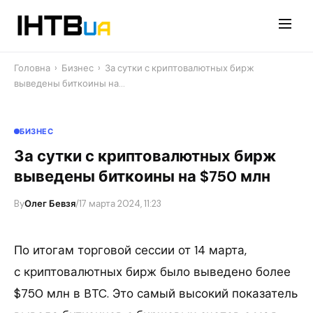
Перейти
до
контенту
Головна
›
Бизнес
›
За сутки с криптовалютных бирж
выведены биткоины на…
БИЗНЕС
За сутки с криптовалютных бирж
выведены биткоины на $750 млн
By
Олег Бевзя
/
17 марта 2024, 11:23
По итогам торговой сессии от 14 марта,
с криптовалютных бирж было выведено более
$750 млн в BTC. Это самый высокий показатель