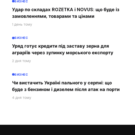
БИЗНЕС
Удар по складах ROZETKA і NOVUS: що буде із
замовленнями, товарами та цінами
1 день тому
БИЗНЕС
Уряд готує кредити під заставу зерна для
аграріїв через зупинку морського експорту
2 дня тому
БИЗНЕС
Чи вистачить Україні пального у серпні: що
буде з бензином і дизелем після атак на порти
4 дня тому