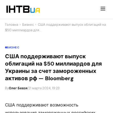
Перейти
до
контенту
Головна
›
Бизнес
›
США поддерживают выпуск облигаций на
$50 миллиардов для…
БИЗНЕС
США поддерживают выпуск
облигаций на $50 миллиардов для
Украины за счет замороженных
активов рф — Bloomberg
By
Олег Бевзя
/
21 марта 2024, 19:23
США поддерживают возможность
использования замороженных российских