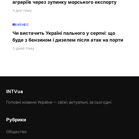
аграріїв через зупинку морського експорту
3 дня тому
БИЗНЕС
Чи вистачить Україні пального у серпні: що
буде з бензином і дизелем після атак на порти
5 дней тому
INTVua
Головні новини України — свіжі, актуальні, за сьогодні.
Рубрики
Общество