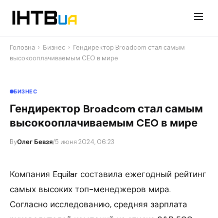
Перейти
до
контенту
Головна
›
Бизнес
›
Гендиректор Broadcom стал самым
высокооплачиваемым CEO в мире
БИЗНЕС
Гендиректор Broadcom стал самым
высокооплачиваемым CEO в мире
By
Олег Бевзя
/
5 июня 2024, 06:23
Компания Equilar составила ежегодный рейтинг
самых высоких топ-менеджеров мира.
Согласно исследованию, средняя зарплата