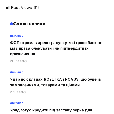
Post Views:
913
Схожі новини
БИЗНЕС
ФОП отримав арешт рахунку: які гроші банк не
має права блокувати і як підтвердити їх
призначення
21 час тому
БИЗНЕС
Удар по складах ROZETKA і NOVUS: що буде із
замовленнями, товарами та цінами
2 дня тому
БИЗНЕС
Уряд готує кредити під заставу зерна для