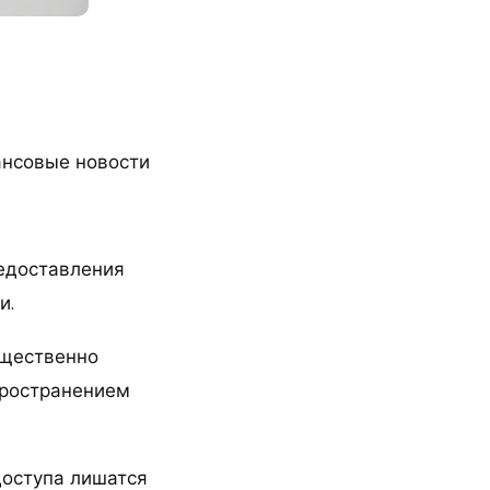
ансовые новости
редоставления
и.
ущественно
пространением
доступа лишатся