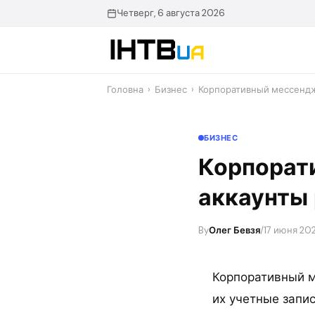
Перейти
Четверг, 6 августа 2026
до
контенту
Головна
›
Бизнес
›
Корпоративный мессендж
БИЗНЕС
Корпорат
аккаунты
By
Олег Бевзя
/
17 июня 202
Корпоративный м
их учетные запис