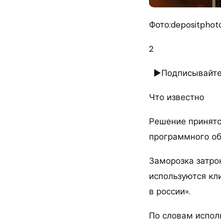
Фото:depositphoto
2
►Подписывайтес
Что известно
Решение принято
программного обе
Заморозка затро
используются кл
в россии».
По словам испол