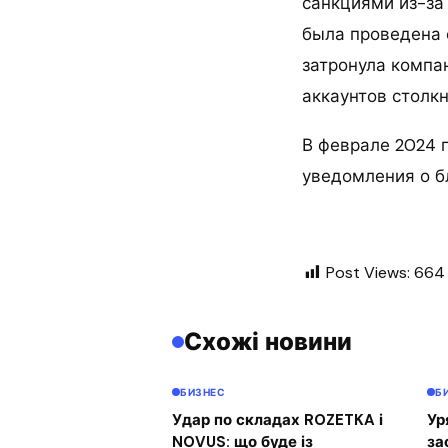
санкциями из-за 
была проведена 
затронула компа
аккаунтов столкн
В феврале 2024 
уведомления о бл
Post Views:
664
Схожі новини
БИЗНЕС
Б
Удар по складах ROZETKA і
Ур
NOVUS: що буде із
за