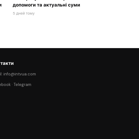
и
допомоги та актуальні суми
5 дней тому
такти
l: info@intvua.com
ebook
·
Telegram