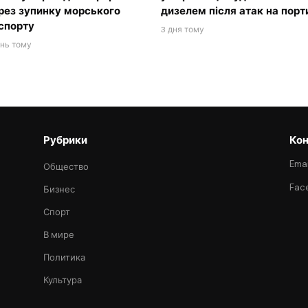
рез зупинку морського
дизелем після атак на порт
спорту
3 дня тому
ень тому
Рубрики
Кон
Emai
Общество
Fac
Бизнес
Спорт
В мире
Политика
Культура