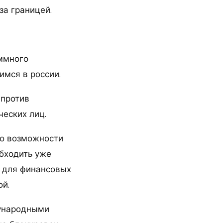
за границей.
аммного
имся в россии.
 против
ческих лиц.
по возможности
обходить уже
й для финансовых
ой.
дународными