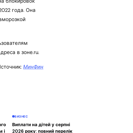
на блокировок
2022 года. Она
заморозкой
льзователям
реса в зоне.ru.
сточник:
МинФин
БИЗНЕС
ого
Виплати на дітей у серпні
м і
2026 року: повний перелік