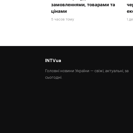
замовленнями, товарами та
че
цінами
ек
5 часов тому
1 д
INTVua
Головні новини України — свіжі, актуальні, за
сьогодні.