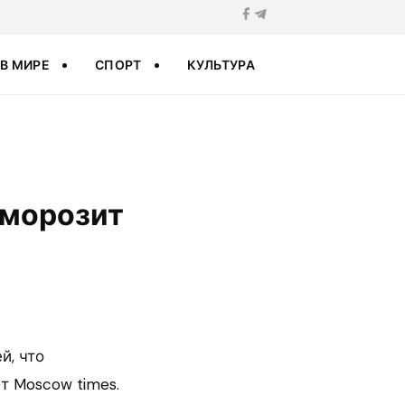
В МИРЕ
СПОРТ
КУЛЬТУРА
аморозит
й, что
т Moscow times.