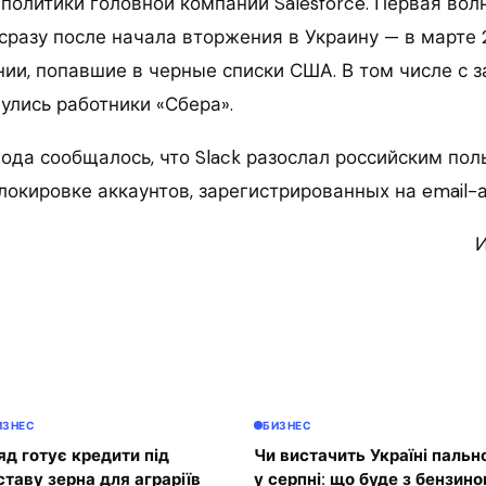
политики головной компании Salesforce. Первая вол
сразу после начала вторжения в Украину — в марте 
нии, попавшие в черные списки США. В том числе с 
улись работники «Сбера».
года сообщалось, что Slack разослал российским по
окировке аккаунтов, зарегистрированных на email-ад
И
ИЗНЕС
БИЗНЕС
яд готує кредити під
Чи вистачить Україні пальн
ставу зерна для аграріїв
у серпні: що буде з бензино