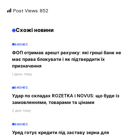
Post Views:
852
Схожі новини
БИЗНЕС
ФОП отримав арешт рахунку: які гроші банк не
має права блокувати і як підтвердити їх
призначення
1 день тому
БИЗНЕС
Удар по складах ROZETKA і NOVUS: що буде із
замовленнями, товарами та цінами
2 дня тому
БИЗНЕС
Уряд готує кредити під заставу зерна для