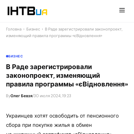
Перейти
до
контенту
Головна
›
Бизнес
›
В Раде зарегистрировали законопроект,
изменяющий правила программы «єВідновлення»
БИЗНЕС
В Раде зарегистрировали
законопроект, изменяющий
правила программы «єВідновлення»
By
Олег Бевзя
/
30 июля 2024, 19:23
Украинцев хотят освободить от пенсионного
сбора при покупке жилья в обмен