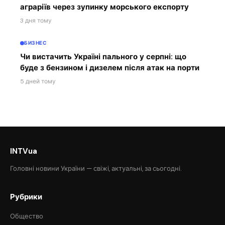
аграріїв через зупинку морського експорту
3 дня тому
БИЗНЕС
Чи вистачить Україні пального у серпні: що
буде з бензином і дизелем після атак на порти
5 дней тому
INTVua
Головні новини України — свіжі, актуальні, за сьогодні.
Рубрики
Общество