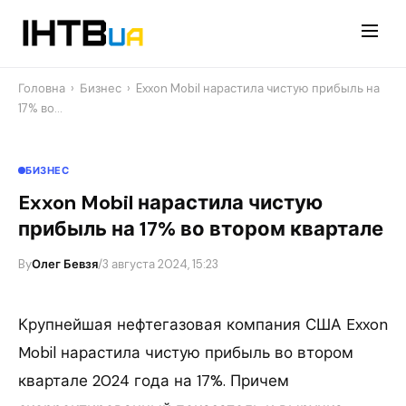
Перейти
до
контенту
Головна
›
Бизнес
›
Exxon Mobil нарастила чистую прибыль на
17% во…
БИЗНЕС
Exxon Mobil нарастила чистую
прибыль на 17% во втором квартале
By
Олег Бевзя
/
3 августа 2024, 15:23
Крупнейшая нефтегазовая компания США Exxon
Mobil нарастила чистую прибыль во втором
квартале 2024 года на 17%. Причем