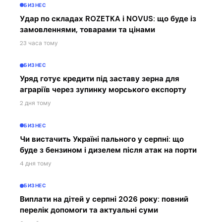
БИЗНЕС
Удар по складах ROZETKA і NOVUS: що буде із
замовленнями, товарами та цінами
23 часа тому
БИЗНЕС
Уряд готує кредити під заставу зерна для
аграріїв через зупинку морського експорту
2 дня тому
БИЗНЕС
Чи вистачить Україні пального у серпні: що
буде з бензином і дизелем після атак на порти
4 дня тому
БИЗНЕС
Виплати на дітей у серпні 2026 року: повний
перелік допомоги та актуальні суми