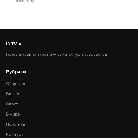
6 дней тому
INTVua
Головні новини України — свіжі, актуальні, за сьогодні.
Рубрики
Общество
Бизнес
Спорт
В мире
Политика
Культура