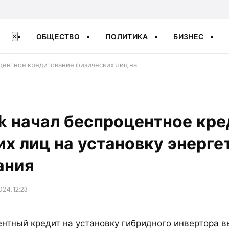
ОБЩЕСТВО
ПОЛИТИКА
БИЗНЕС
×
центное кредитование физических лиц на…
k начал беспроцентное кр
х лиц на установку энерге
ания
24, 12:23
нтный кредит на установку гибридного инвертора 