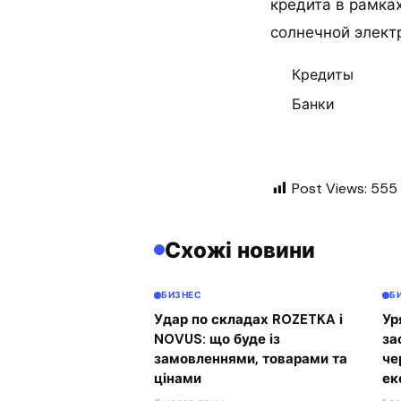
кредита в рамка
солнечной элект
Кредиты
Банки
Post Views:
555
Схожі новини
БИЗНЕС
Б
Удар по складах ROZETKA і
Ур
NOVUS: що буде із
за
замовленнями, товарами та
че
цінами
ек