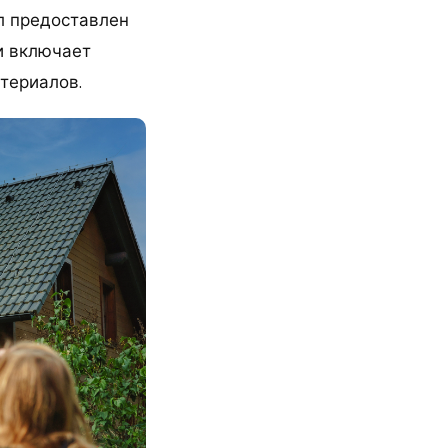
л предоставлен
и включает
атериалов.