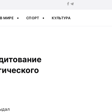
В МИРЕ
СПОРТ
КУЛЬТУРА
едитование
тического
выдал