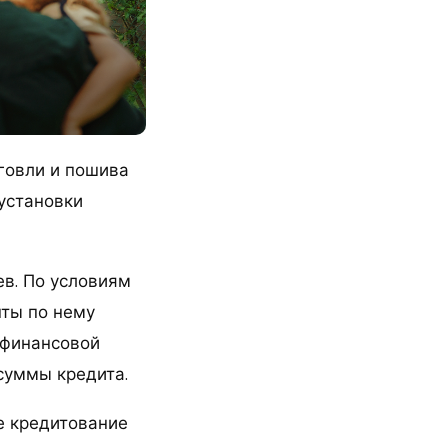
говли и пошива
установки
ев. По условиям
нты по нему
 финансовой
 суммы кредита.
е кредитование