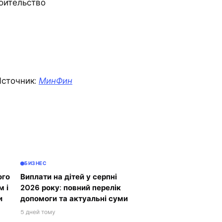
оительство
сточник:
МинФин
БИЗНЕС
ого
Виплати на дітей у серпні
м і
2026 року: повний перелік
и
допомоги та актуальні суми
5 дней тому