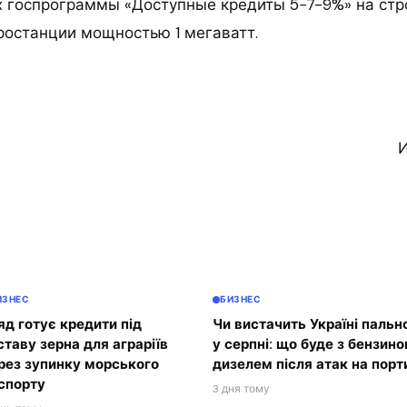
х госпрограммы «Доступные кредиты 5−7-9%» на стр
ростанции мощностью 1 мегаватт.
И
ИЗНЕС
БИЗНЕС
яд готує кредити під
Чи вистачить Україні пальн
ставу зерна для аграріїв
у серпні: що буде з бензино
рез зупинку морського
дизелем після атак на порт
спорту
3 дня тому