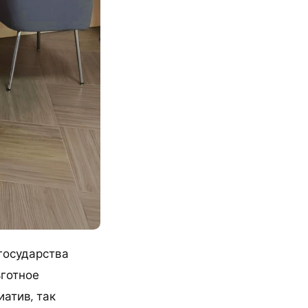
государства
ьготное
атив, так