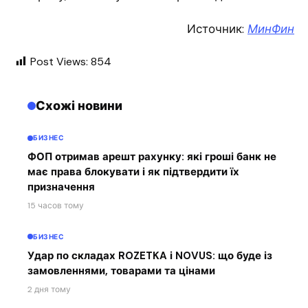
Источник:
МинФин
Post Views:
854
Схожі новини
БИЗНЕС
ФОП отримав арешт рахунку: які гроші банк не
має права блокувати і як підтвердити їх
призначення
15 часов тому
БИЗНЕС
Удар по складах ROZETKA і NOVUS: що буде із
замовленнями, товарами та цінами
2 дня тому