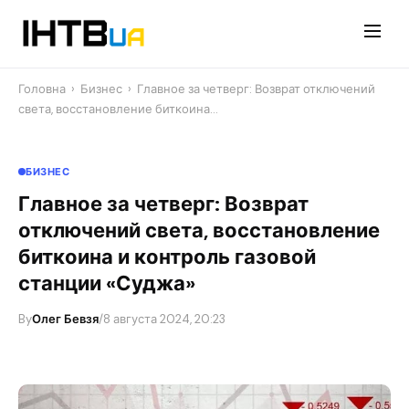
Перейти
до
контенту
Головна
›
Бизнес
›
Главное за четверг: Возврат отключений
света, восстановление биткоина…
БИЗНЕС
Главное за четверг: Возврат
отключений света, восстановление
биткоина и контроль газовой
станции «Суджа»
By
Олег Бевзя
/
8 августа 2024, 20:23