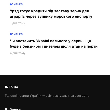
БИЗНЕС
Уряд готує кредити під заставу зерна для
аграріїв через зупинку морського експорту
3 дня тому
БИЗНЕС
Чи вистачить Україні пального у серпні: що
буде з бензином і дизелем після атак на порти
4 дня тому
INTVua
Головні новини України — свіжі, актуальні, за сьогодні.
Рубрики