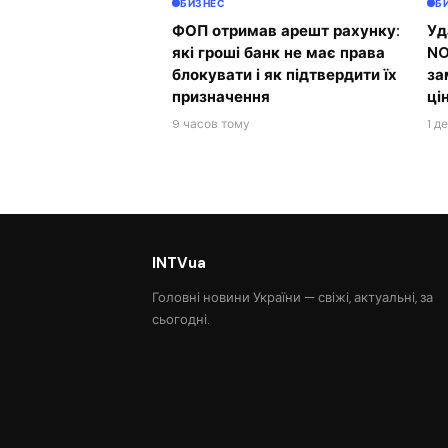
БИЗНЕС
Б
ФОП отримав арешт рахунку:
Уд
які гроші банк не має права
NO
блокувати і як підтвердити їх
за
призначення
ці
9 часов тому
1 д
INTVua
Головні новини України — свіжі, актуальні, за
сьогодні.