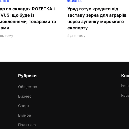
ИЗНЕС
БИЗНЕС
ар по складах ROZETKA і
Уряд готує кредити під
VUS: що буде із
заставу зерна для аграріїв
мовленнями, товарами та
через зупинку морського
нами
експорту
ень тому
2 дня тому
Рубрики
Кон
Emai
Общество
Fac
Бизнес
Спорт
В мире
Политика