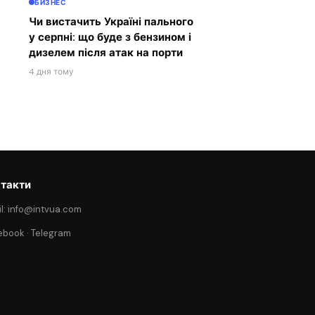
БИЗНЕС
Чи вистачить Україні пального
у серпні: що буде з бензином і
дизелем після атак на порти
4 дня тому
такти
l: info@intvua.com
ebook
·
Telegram