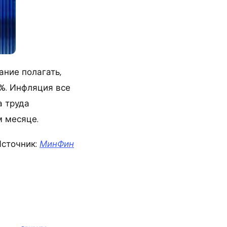
ание полагать,
3%. Инфляция все
а труда
м месяце.
сточник:
МинФин