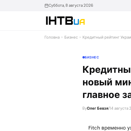
Перейти
Суббота, 8 августа 2026
до
контенту
Головна
›
Бизнес
›
Кредитный рейтинг Укра
БИЗНЕС
Кредитный
новый ми
главное з
By
Олег Бевзя
/
14 августа 
Fitch временно 