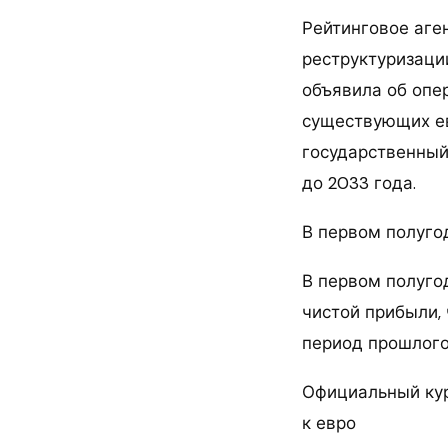
Рейтинговое аген
реструктуризаци
объявила об опер
существующих ев
государственный
до 2033 года.
В первом полуго
В первом полуго
чистой прибыли, 
период прошлого
Официальный кур
к евро