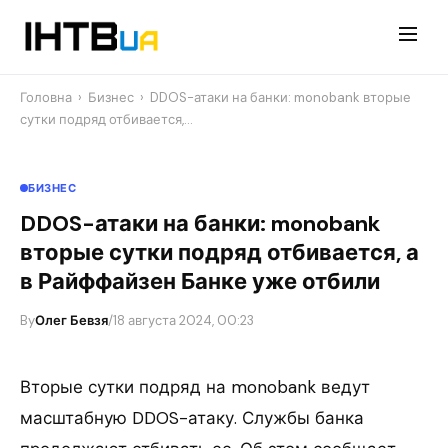
Перейти
до
контенту
Головна
›
Бизнес
›
DDOS-атаки на банки: monobank вторые
сутки подряд отбивается,…
БИЗНЕС
DDOS-атаки на банки: monobank
вторые сутки подряд отбивается, а
в Райффайзен Банке уже отбили
By
Олег Бевзя
/
18 августа 2024, 00:23
Вторые сутки подряд на monobank ведут
масштабную DDOS-атаку. Службы банка