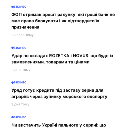
БИЗНЕС
ФОП отримав арешт рахунку: які гроші банк не
має права блокувати і як підтвердити їх
призначення
6 часов тому
БИЗНЕС
Удар по складах ROZETKA і NOVUS: що буде із
замовленнями, товарами та цінами
1 день тому
БИЗНЕС
Уряд готує кредити під заставу зерна для
аграріїв через зупинку морського експорту
2 дня тому
БИЗНЕС
Чи вистачить Україні пального у серпні: що