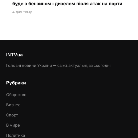
буде з бензином і дизелем після атак на порти
4 дня тому
INTVua
Головні новини України — свіжі, актуальні, за сьогодні.
Рубрики
Общество
Бизнес
Спорт
В мире
Политика