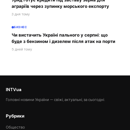
аграріїв через зупинку морського експорту
3 дня тому
БИЗНЕС
Чи вистачить Україні пального у серпні: що
буде з бензином і дизелем після атак на порти
5 дней тому
INTVua
Головні новини України — свіжі, актуальні, за сьогодні.
Рубрики
Общество