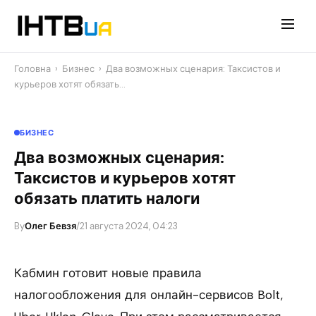
Перейти
до
контенту
Головна
›
Бизнес
›
Два возможных сценария: Таксистов и
курьеров хотят обязать…
БИЗНЕС
Два возможных сценария:
Таксистов и курьеров хотят
обязать платить налоги
By
Олег Бевзя
/
21 августа 2024, 04:23
Кабмин готовит новые правила
налогообложения для онлайн-сервисов Bolt,