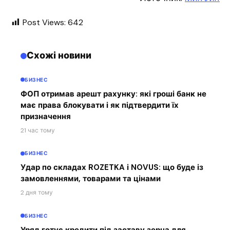
Post Views:
642
Схожі новини
БИЗНЕС
ФОП отримав арешт рахунку: які гроші банк не
має права блокувати і як підтвердити їх
призначення
21 час тому
БИЗНЕС
Удар по складах ROZETKA і NOVUS: що буде із
замовленнями, товарами та цінами
2 дня тому
БИЗНЕС
Уряд готує кредити під заставу зерна для