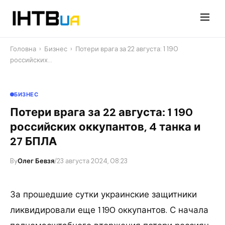
Перейти
до
контенту
Головна
›
Бизнес
›
Потери врага за 22 августа: 1 190
российских…
БИЗНЕС
Потери врага за 22 августа: 1 190
российских оккупантов, 4 танка и
27 БПЛА
By
Олег Бевзя
/
23 августа 2024, 08:23
За прошедшие сутки украинские защитники
ликвидировали еще 1 190 оккупантов. С начала