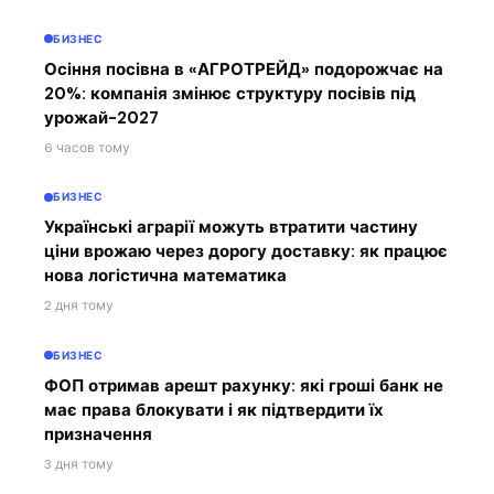
БИЗНЕС
Осіння посівна в «АГРОТРЕЙД» подорожчає на
20%: компанія змінює структуру посівів під
урожай-2027
6 часов тому
БИЗНЕС
Українські аграрії можуть втратити частину
ціни врожаю через дорогу доставку: як працює
нова логістична математика
2 дня тому
БИЗНЕС
ФОП отримав арешт рахунку: які гроші банк не
має права блокувати і як підтвердити їх
призначення
3 дня тому