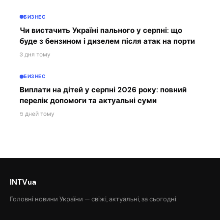
БИЗНЕС
Чи вистачить Україні пального у серпні: що
буде з бензином і дизелем після атак на порти
3 дня тому
БИЗНЕС
Виплати на дітей у серпні 2026 року: повний
перелік допомоги та актуальні суми
5 дней тому
INTVua
Головні новини України — свіжі, актуальні, за сьогодні.