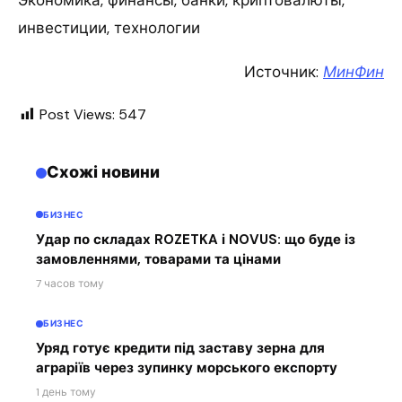
Экономика, финансы, банки, криптовалюты,
инвестиции, технологии
Источник:
МинФин
Post Views:
547
Схожі новини
БИЗНЕС
Удар по складах ROZETKA і NOVUS: що буде із
замовленнями, товарами та цінами
7 часов тому
БИЗНЕС
Уряд готує кредити під заставу зерна для
аграріїв через зупинку морського експорту
1 день тому