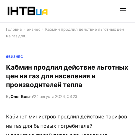
Перейти
до
контенту
Головна
›
Бизнес
›
Кабмин продлил действие льготных цен
на газ для…
БИЗНЕС
Кабмин продлил действие льготных
цен на газ для населения и
производителей тепла
By
Олег Бевзя
/
24 августа 2024, 08:23
Кабинет министров продлил действие тарифов
на газ для бытовых потребителей