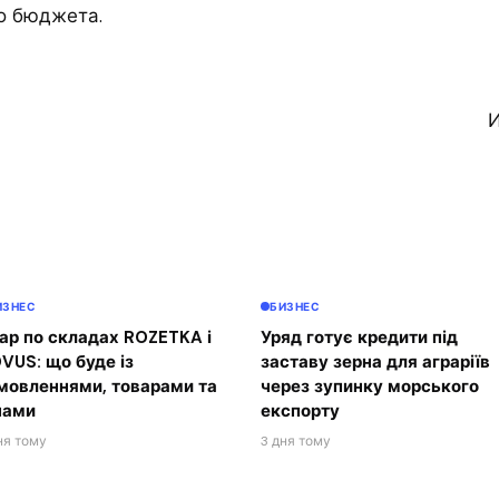
о бюджета.
И
ИЗНЕС
БИЗНЕС
ар по складах ROZETKA і
Уряд готує кредити під
VUS: що буде із
заставу зерна для аграріїв
мовленнями, товарами та
через зупинку морського
нами
експорту
ня тому
3 дня тому