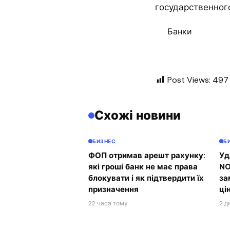
государственног
Банки
Post Views:
497
Схожі новини
БИЗНЕС
Б
ФОП отримав арешт рахунку:
Уд
які гроші банк не має права
NO
блокувати і як підтвердити їх
за
призначення
ці
22 часа тому
2 д