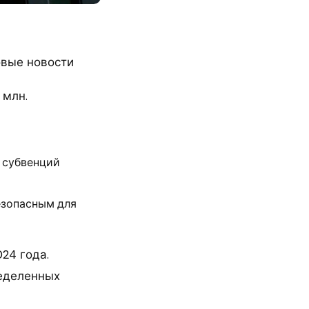
овые новости
 млн.
т субвенций
езопасным для
24 года.
ределенных