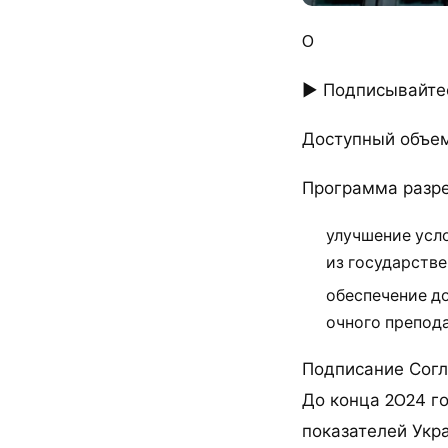
0
► Подписывайтес
Доступный объем
Программа разре
улучшение усло
из государств
обеспечение д
очного препода
Подписание Согл
До конца 2024 г
показателей Укр