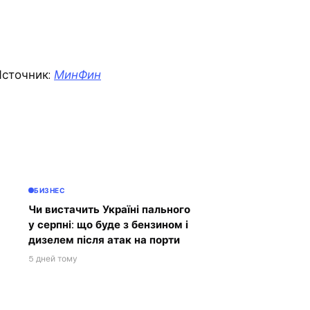
сточник:
МинФин
БИЗНЕС
Чи вистачить Україні пального
у серпні: що буде з бензином і
дизелем після атак на порти
5 дней тому