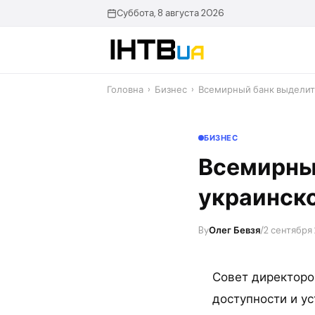
Перейти
Суббота, 8 августа 2026
до
контенту
Головна
›
Бизнес
›
Всемирный банк выделит
БИЗНЕС
Всемирный
украинск
By
Олег Бевзя
/
2 сентября 
Совет директоро
доступности и ус